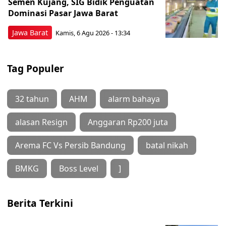
Semen Kujang, SIG Bidik Penguatan
Dominasi Pasar Jawa Barat
Jawa Barat
Kamis, 6 Agu 2026 - 13:34
Tag Populer
32 tahun
AHM
alarm bahaya
alasan Resign
Anggaran Rp200 juta
Arema FC Vs Persib Bandung
batal nikah
BMKG
Boss Level
]
Berita Terkini