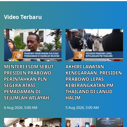
Video Terbaru
MENTERI ESDM SEBUT
AKHIRI LAWATAN
PRESIDEN PRABOWO
KENEGARAAN, PRESIDEN
PERINTAHKAN PLN
PRABOWO LEPAS
SEGERA ATASI
KEBERANGKATAN PM
PEMADAMAN DI
THAILAND DI LANUD
SEJUMLAH WILAYAH
HALIM
6 Aug 2026, 5:00 AM
5 Aug 2026, 5:00 AM