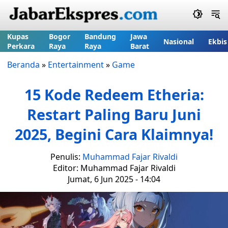
Kupas
Bogor
Bandung
Jawa
Nasional
Ekbis
Perkara
Raya
Raya
Barat
Beranda
»
Entertainment
»
Game
15 Kode Redeem Etheria:
Restart Paling Baru Juni
2025, Begini Cara Klaimnya!
Penulis:
Muhammad Fajar Rivaldi
Editor: Muhammad Fajar Rivaldi
Jumat, 6 Jun 2025 - 14:04