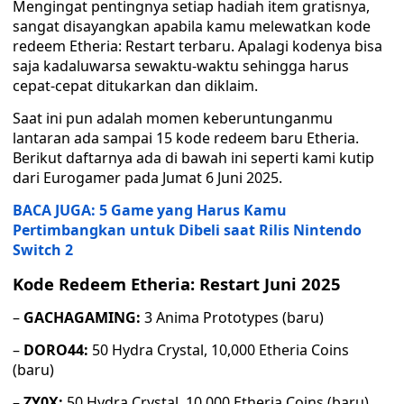
Mengingat pentingnya setiap hadiah item gratisnya,
sangat disayangkan apabila kamu melewatkan kode
redeem Etheria: Restart terbaru. Apalagi kodenya bisa
saja kadaluwarsa sewaktu-waktu sehingga harus
cepat-cepat ditukarkan dan diklaim.
Saat ini pun adalah momen keberuntunganmu
lantaran ada sampai 15 kode redeem baru Etheria.
Berikut daftarnya ada di bawah ini seperti kami kutip
dari Eurogamer pada Jumat 6 Juni 2025.
BACA JUGA: 5 Game yang Harus Kamu
Pertimbangkan untuk Dibeli saat Rilis Nintendo
Switch 2
Kode Redeem Etheria: Restart Juni 2025
–
GACHAGAMING:
3 Anima Prototypes (baru)
–
DORO44:
50 Hydra Crystal, 10,000 Etheria Coins
(baru)
–
ZY0X:
50 Hydra Crystal, 10,000 Etheria Coins (baru)