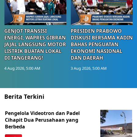
GENJOT TRANSISI
PRESIDEN PRABOWO
ENERGI, WAPRES GIBRAN
DISKUSI BERSAMA KADIN
JAJAL LANGSUNG MOTOR
BAHAS PENGUATAN
LISTRIK BUATAN LOKAL
EKONOMI NASIONAL
DI TANGERANG!
DAN DAERAH
4 Aug 2026, 5:00 AM
3 Aug 2026, 5:00 AM
Berita Terkini
Pengelola Videotron dan Padel
Cihapit Dua Perusahaan yang
Berbeda