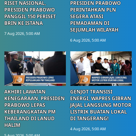
RISET NASIONAL,
PRESIDEN PRABOWO
PRESIDEN PRABOWO
PERINTAHKAN PLN
PANGGIL 150 PERISET
SEGERA ATASI
BRIN KE ISTANA
PEMADAMAN DI
SEJUMLAH WILAYAH
7 Aug 2026, 5:00 AM
6 Aug 2026, 5:00 AM
AKHIRI LAWATAN
GENJOT TRANSISI
KENEGARAAN, PRESIDEN
ENERGI, WAPRES GIBRAN
PRABOWO LEPAS
JAJAL LANGSUNG MOTOR
KEBERANGKATAN PM
LISTRIK BUATAN LOKAL
THAILAND DI LANUD
DI TANGERANG!
HALIM
4 Aug 2026, 5:00 AM
5 Aug 2026, 5:00 AM