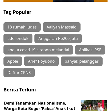
Tag Populer
18 rumah ludes
Aaliyah Massaid
ade londok
Anggaran Rp200 juta
angka covid 19 cirebon melandai
Aplikasi RSE
Apple
Arief Poyuono
banyak pelanggar
Daftar CPNS
Berita Terkini
Demi Tanamkan Nasionalisme,
Warga Kota Bogor ‘Paksa’ Anak Ikut