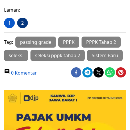
Laman:
1
2
Tag:
passing grade
PPPK
PPPK Tahap 2
seleksi
seleksi pppk tahap 2
Sistem Baru
0 Komentar