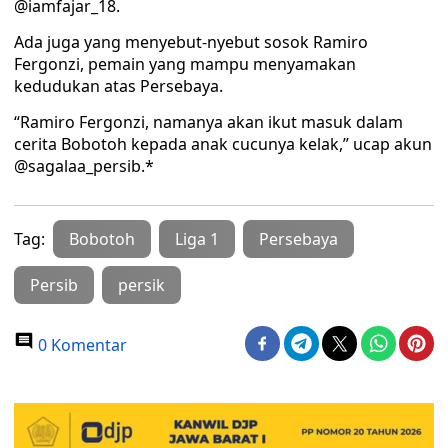
@iamfajar_18.
Ada juga yang menyebut-nyebut sosok Ramiro
Fergonzi, pemain yang mampu menyamakan
kedudukan atas Persebaya.
“Ramiro Fergonzi, namanya akan ikut masuk dalam
cerita Bobotoh kepada anak cucunya kelak,” ucap akun
@sagalaa_persib.*
Tag:
Bobotoh
Liga 1
Persebaya
Persib
persik
0 Komentar