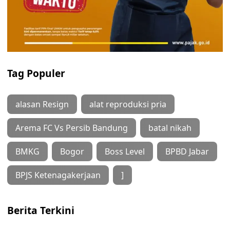
Tag Populer
alasan Resign
alat reproduksi pria
Arema FC Vs Persib Bandung
batal nikah
BMKG
Bogor
Boss Level
BPBD Jabar
BPJS Ketenagakerjaan
]
Berita Terkini