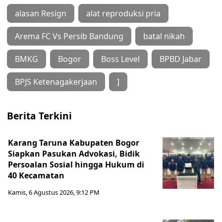
alasan Resign
alat reproduksi pria
Arema FC Vs Persib Bandung
batal nikah
BMKG
Bogor
Boss Level
BPBD Jabar
BPJS Ketenagakerjaan
]
Berita Terkini
Karang Taruna Kabupaten Bogor
Siapkan Pasukan Advokasi, Bidik
Persoalan Sosial hingga Hukum di
40 Kecamatan
Kamis, 6 Agustus 2026, 9:12 PM