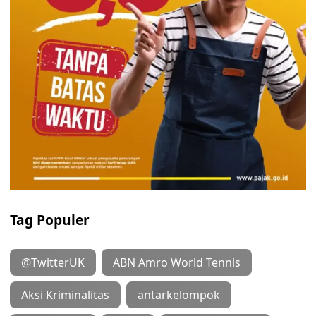
Tag Populer
@TwitterUK
ABN Amro World Tennis
Aksi Kriminalitas
antarkelompok