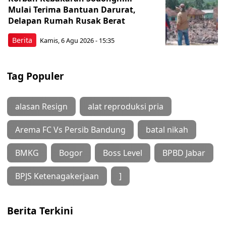
Mulai Terima Bantuan Darurat,
Delapan Rumah Rusak Berat
Berita
Kamis, 6 Agu 2026 - 15:35
Tag Populer
alasan Resign
alat reproduksi pria
Arema FC Vs Persib Bandung
batal nikah
BMKG
Bogor
Boss Level
BPBD Jabar
BPJS Ketenagakerjaan
]
Berita Terkini