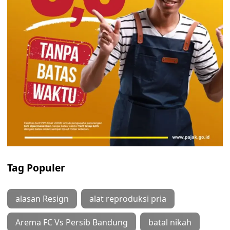
Tag Populer
alasan Resign
alat reproduksi pria
Arema FC Vs Persib Bandung
batal nikah