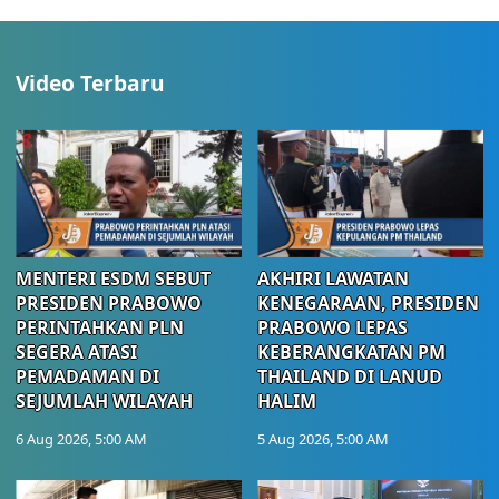
Video Terbaru
MENTERI ESDM SEBUT
AKHIRI LAWATAN
PRESIDEN PRABOWO
KENEGARAAN, PRESIDEN
PERINTAHKAN PLN
PRABOWO LEPAS
SEGERA ATASI
KEBERANGKATAN PM
PEMADAMAN DI
THAILAND DI LANUD
SEJUMLAH WILAYAH
HALIM
6 Aug 2026, 5:00 AM
5 Aug 2026, 5:00 AM