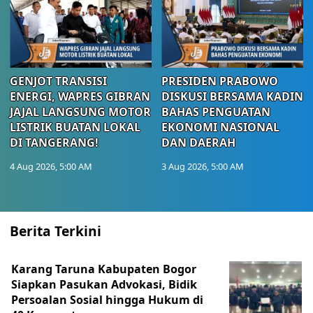
GENJOT TRANSISI
PRESIDEN PRABOWO
ENERGI, WAPRES GIBRAN
DISKUSI BERSAMA KADIN
JAJAL LANGSUNG MOTOR
BAHAS PENGUATAN
LISTRIK BUATAN LOKAL
EKONOMI NASIONAL
DI TANGERANG!
DAN DAERAH
4 Aug 2026, 5:00 AM
3 Aug 2026, 5:00 AM
Berita Terkini
Karang Taruna Kabupaten Bogor
Siapkan Pasukan Advokasi, Bidik
Persoalan Sosial hingga Hukum di