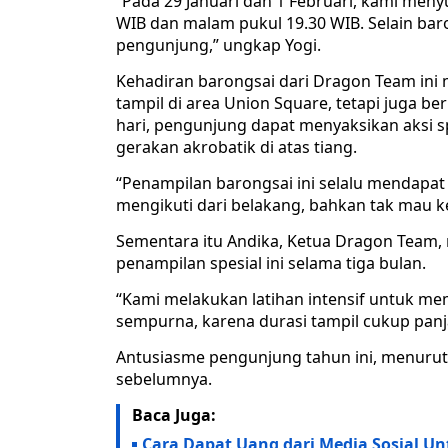
“Pada 29 Januari dan 1 Februari, kami meny
WIB dan malam pukul 19.30 WIB. Selain baro
pengunjung,” ungkap Yogi.
Kehadiran barongsai dari Dragon Team ini m
tampil di area Union Square, tetapi juga be
hari, pengunjung dapat menyaksikan aksi 
gerakan akrobatik di atas tiang.
“Penampilan barongsai ini selalu mendapa
mengikuti dari belakang, bahkan tak mau k
Sementara itu Andika, Ketua Dragon Team
penampilan spesial ini selama tiga bulan.
“Kami melakukan latihan intensif untuk me
sempurna, karena durasi tampil cukup panjan
Antusiasme pengunjung tahun ini, menurut 
sebelumnya.
Baca Juga:
Cara Dapat Uang dari Media Sosial Un