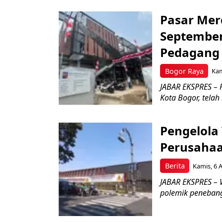
Pasar Mer
September
Pedagan
Bogor Raya
Kam
JABAR EKSPRES –
Kota Bogor, telah
Pengelola
Perusahaa
Berita
Kamis, 6 
JABAR EKSPRES – 
polemik penebang