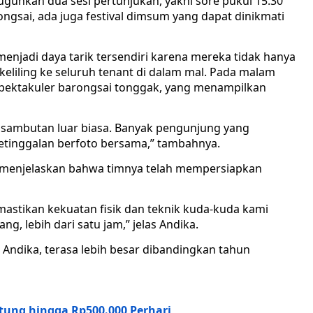
uguhkan dua sesi pertunjukan, yakni sore pukul 15.30
ngsai, ada juga festival dimsum yang dapat dinikmati
enjadi daya tarik tersendiri karena mereka tidak hanya
rkeliling ke seluruh tenant di dalam mal. Pada malam
spektakuler barongsai tonggak, yang menampilkan
t sambutan luar biasa. Banyak pengunjung yang
etinggalan berfoto bersama,” tambahnya.
, menjelaskan bahwa timnya telah mempersiapkan
mastikan kekuatan fisik dan teknik kuda-kuda kami
g, lebih dari satu jam,” jelas Andika.
Andika, terasa lebih besar dibandingkan tahun
tung hingga Rp500.000 Perhari