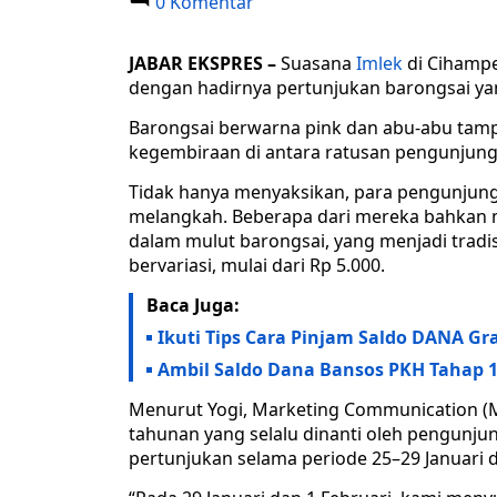
0 Komentar
JABAR EKSPRES
–
Suasana
Imlek
di Cihampe
dengan hadirnya pertunjukan barongsai y
Barongsai berwarna pink dan abu-abu tamp
kegembiraan di antara ratusan pengunjung
Tidak hanya menyaksikan, para pengunjung
melangkah. Beberapa dari mereka bahka
dalam mulut barongsai, yang menjadi tradi
bervariasi, mulai dari Rp 5.000.
Baca Juga:
Ikuti Tips Cara Pinjam Saldo DANA Gr
Ambil Saldo Dana Bansos PKH Tahap 1 
Menurut Yogi, Marketing Communication (M
tahunan yang selalu dinanti oleh pengunju
pertunjukan selama periode 25–29 Januari d