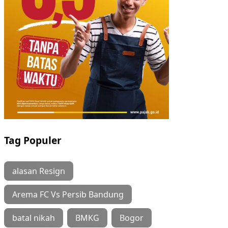
Tag Populer
alasan Resign
Arema FC Vs Persib Bandung
batal nikah
BMKG
Bogor