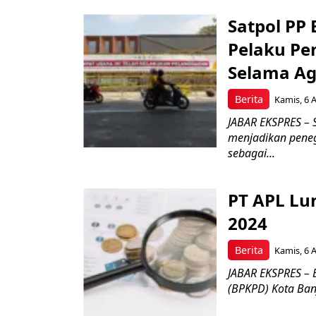
Satpol PP
Pelaku Pe
Selama Ag
Berita
Kamis, 6 
JABAR EKSPRES – 
menjadikan pene
sebagai...
PT APL Lu
2024
Berita
Kamis, 6 
JABAR EKSPRES –
(BPKPD) Kota Banja