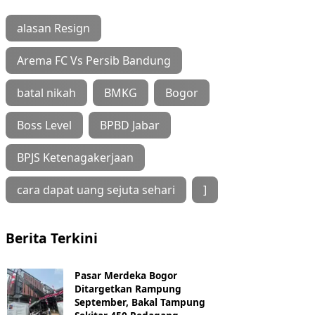
alasan Resign
Arema FC Vs Persib Bandung
batal nikah
BMKG
Bogor
Boss Level
BPBD Jabar
BPJS Ketenagakerjaan
cara dapat uang sejuta sehari
]
Berita Terkini
Pasar Merdeka Bogor
Ditargetkan Rampung
September, Bakal Tampung