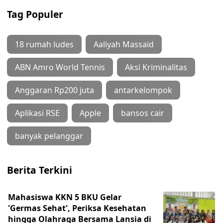
Tag Populer
18 rumah ludes
Aaliyah Massaid
ABN Amro World Tennis
Aksi Kriminalitas
Anggaran Rp200 juta
antarkelompok
Aplikasi RSE
Apple
bansos cair
banyak pelanggar
Berita Terkini
Mahasiswa KKN 5 BKU Gelar
'Germas Sehat', Periksa Kesehatan
hingga Olahraga Bersama Lansia di