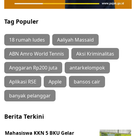
Tag Populer
18 rumah ludes
Aaliyah Massaid
ABN Amro World Tennis
Aksi Kriminalitas
Anggaran Rp200 juta
antarkelompok
Aplikasi RSE
Apple
bansos cair
banyak pelanggar
Berita Terkini
Mahasiswa KKN 5 BKU Gelar