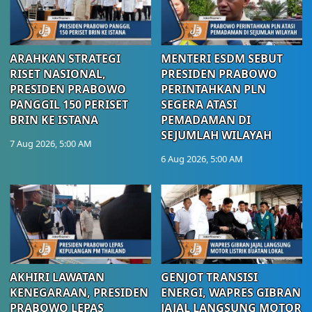
ARAHKAN STRATEGI
MENTERI ESDM SEBUT
RISET NASIONAL,
PRESIDEN PRABOWO
PRESIDEN PRABOWO
PERINTAHKAN PLN
PANGGIL 150 PERISET
SEGERA ATASI
BRIN KE ISTANA
PEMADAMAN DI
SEJUMLAH WILAYAH
7 Aug 2026, 5:00 AM
6 Aug 2026, 5:00 AM
AKHIRI LAWATAN
GENJOT TRANSISI
KENEGARAAN, PRESIDEN
ENERGI, WAPRES GIBRAN
PRABOWO LEPAS
JAJAL LANGSUNG MOTOR