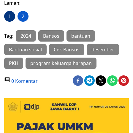
Laman:
1
2
Tag:
2024
Bansos
bantuan
Bantuan sosial
Cek Bansos
desember
PKH
program keluarga harapan
0 Komentar