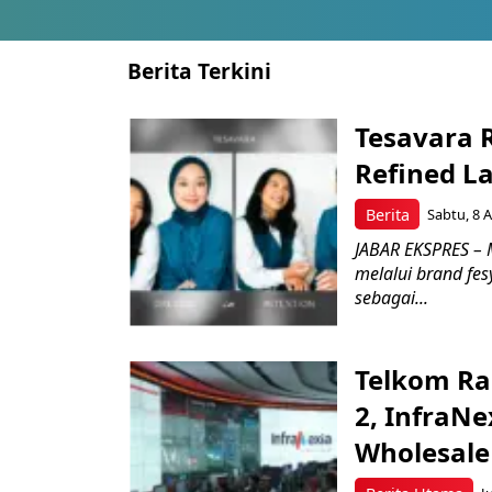
Berita Terkini
Tesavara 
Refined L
Berita
Sabtu, 8 A
JABAR EKSPRES – M
melalui brand fe
sebagai...
Telkom Ra
2, InfraNe
Wholesale