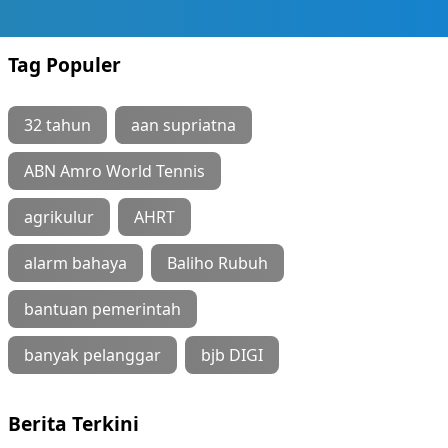
Tag Populer
32 tahun
aan supriatna
ABN Amro World Tennis
agrikulur
AHRT
alarm bahaya
Baliho Rubuh
bantuan pemerintah
banyak pelanggar
bjb DIGI
Berita Terkini