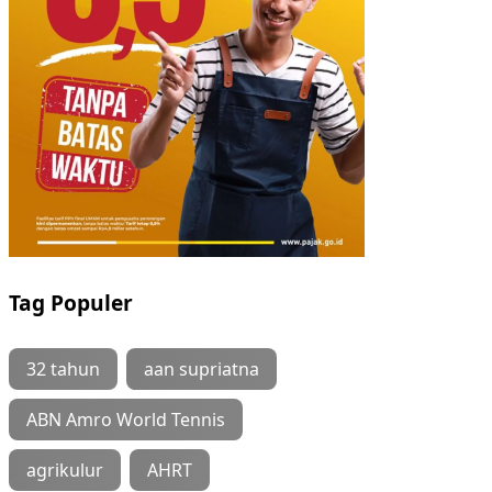
Tag Populer
32 tahun
aan supriatna
ABN Amro World Tennis
agrikulur
AHRT