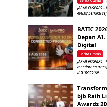
Berita Utama
J
JABAR EKSPRES – P
efektif berlaku se
BATIC 202
Depan AI, 
Digital
Berita Utama
J
JABAR EKSPRES – 
mendorong transfo
International...
Transform
bjb Raih 
Awards 2