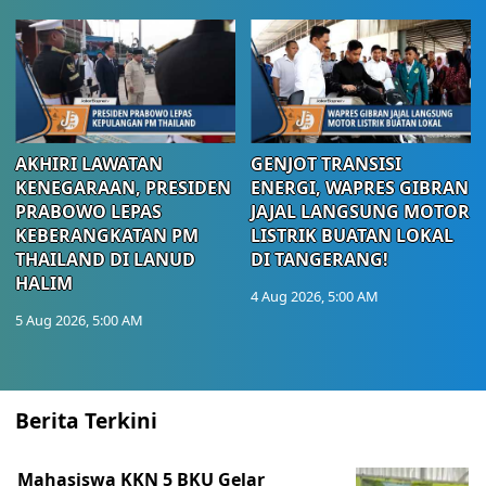
AKHIRI LAWATAN
GENJOT TRANSISI
KENEGARAAN, PRESIDEN
ENERGI, WAPRES GIBRAN
PRABOWO LEPAS
JAJAL LANGSUNG MOTOR
KEBERANGKATAN PM
LISTRIK BUATAN LOKAL
THAILAND DI LANUD
DI TANGERANG!
HALIM
4 Aug 2026, 5:00 AM
5 Aug 2026, 5:00 AM
Berita Terkini
Mahasiswa KKN 5 BKU Gelar