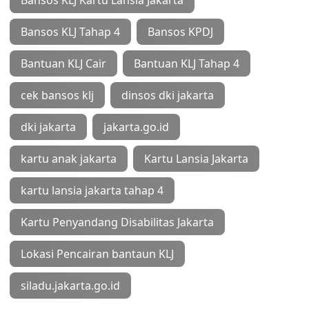
Bansos KLJ Kartu Lansia Jakarta
Bansos KLJ Tahap 4
Bansos KPDJ
Bantuan KLJ Cair
Bantuan KLJ Tahap 4
cek bansos klj
dinsos dki jakarta
dki jakarta
jakarta.go.id
kartu anak jakarta
Kartu Lansia Jakarta
kartu lansia jakarta tahap 4
Kartu Penyandang Disabilitas Jakarta
Lokasi Pencairan bantaun KLJ
siladu.jakarta.go.id