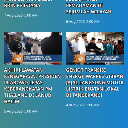
BRIN KE ISTANA
PEMADAMAN DI
SEJUMLAH WILAYAH
7 Aug 2026, 5:00 AM
6 Aug 2026, 5:00 AM
AKHIRI LAWATAN
GENJOT TRANSISI
KENEGARAAN, PRESIDEN
ENERGI, WAPRES GIBRAN
PRABOWO LEPAS
JAJAL LANGSUNG MOTOR
KEBERANGKATAN PM
LISTRIK BUATAN LOKAL
THAILAND DI LANUD
DI TANGERANG!
HALIM
4 Aug 2026, 5:00 AM
5 Aug 2026, 5:00 AM