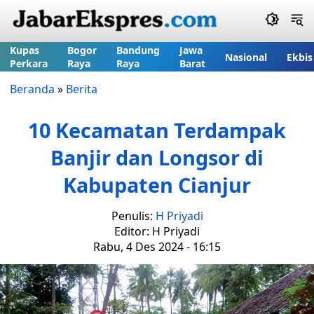
Kupas
Bogor
Bandung
Jawa
Nasional
Ekbis
Perkara
Raya
Raya
Barat
Beranda
»
Berita
10 Kecamatan Terdampak
Banjir dan Longsor di
Kabupaten Cianjur
Penulis:
H Priyadi
Editor: H Priyadi
Rabu, 4 Des 2024 - 16:15