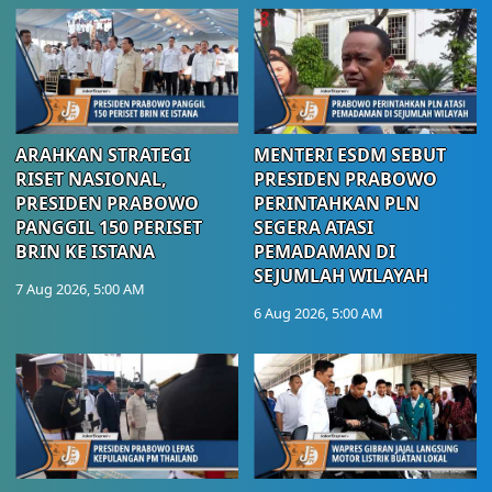
ARAHKAN STRATEGI
MENTERI ESDM SEBUT
RISET NASIONAL,
PRESIDEN PRABOWO
PRESIDEN PRABOWO
PERINTAHKAN PLN
PANGGIL 150 PERISET
SEGERA ATASI
BRIN KE ISTANA
PEMADAMAN DI
SEJUMLAH WILAYAH
7 Aug 2026, 5:00 AM
6 Aug 2026, 5:00 AM