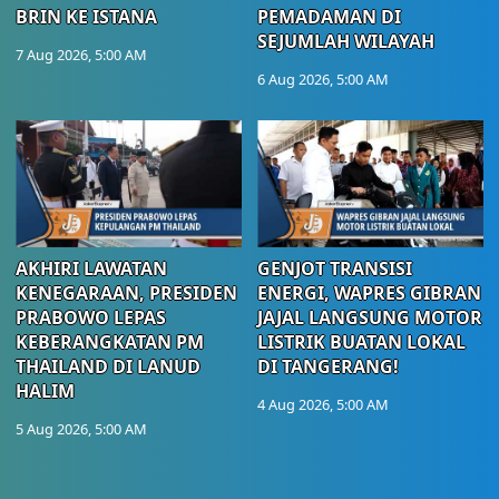
BRIN KE ISTANA
PEMADAMAN DI
SEJUMLAH WILAYAH
7 Aug 2026, 5:00 AM
6 Aug 2026, 5:00 AM
AKHIRI LAWATAN
GENJOT TRANSISI
KENEGARAAN, PRESIDEN
ENERGI, WAPRES GIBRAN
PRABOWO LEPAS
JAJAL LANGSUNG MOTOR
KEBERANGKATAN PM
LISTRIK BUATAN LOKAL
THAILAND DI LANUD
DI TANGERANG!
HALIM
4 Aug 2026, 5:00 AM
5 Aug 2026, 5:00 AM