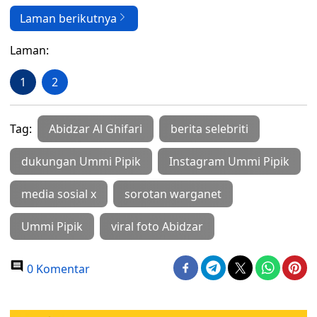
Laman berikutnya
Laman:
1
2
Tag:
Abidzar Al Ghifari
berita selebriti
dukungan Ummi Pipik
Instagram Ummi Pipik
media sosial x
sorotan warganet
Ummi Pipik
viral foto Abidzar
0 Komentar