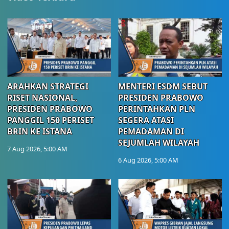
ARAHKAN STRATEGI
MENTERI ESDM SEBUT
RISET NASIONAL,
PRESIDEN PRABOWO
PRESIDEN PRABOWO
PERINTAHKAN PLN
PANGGIL 150 PERISET
SEGERA ATASI
BRIN KE ISTANA
PEMADAMAN DI
SEJUMLAH WILAYAH
7 Aug 2026, 5:00 AM
6 Aug 2026, 5:00 AM