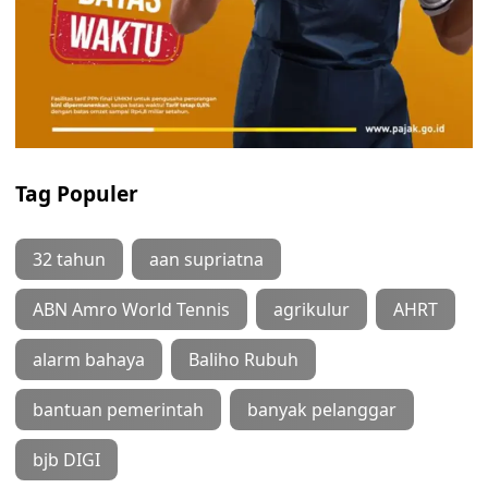
Tag Populer
32 tahun
aan supriatna
ABN Amro World Tennis
agrikulur
AHRT
alarm bahaya
Baliho Rubuh
bantuan pemerintah
banyak pelanggar
bjb DIGI