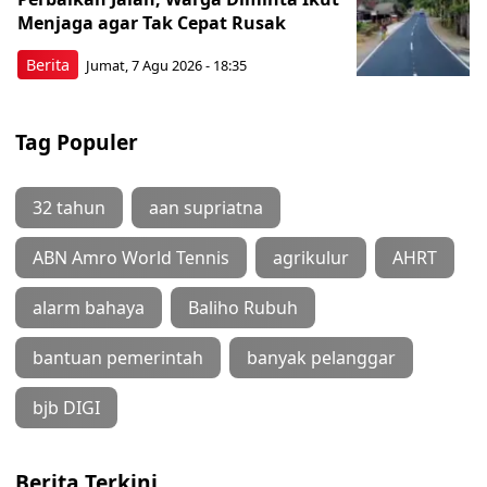
Menjaga agar Tak Cepat Rusak
Berita
Jumat, 7 Agu 2026 - 18:35
Tag Populer
32 tahun
aan supriatna
ABN Amro World Tennis
agrikulur
AHRT
alarm bahaya
Baliho Rubuh
bantuan pemerintah
banyak pelanggar
bjb DIGI
Berita Terkini