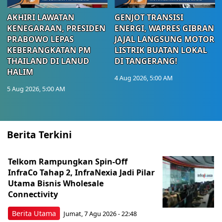
AKHIRI LAWATAN
GENJOT TRANSISI
KENEGARAAN, PRESIDEN
ENERGI, WAPRES GIBRAN
PRABOWO LEPAS
JAJAL LANGSUNG MOTOR
KEBERANGKATAN PM
LISTRIK BUATAN LOKAL
THAILAND DI LANUD
DI TANGERANG!
HALIM
4 Aug 2026, 5:00 AM
5 Aug 2026, 5:00 AM
Berita Terkini
Telkom Rampungkan Spin-Off
InfraCo Tahap 2, InfraNexia Jadi Pilar
Utama Bisnis Wholesale
Connectivity
Berita Utama
Jumat, 7 Agu 2026 - 22:48