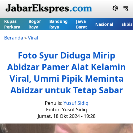
Kupas
Bogor
Bandung
Jawa
Nasional
Ekbis
Perkara
Raya
Raya
Barat
Beranda
»
Viral
Foto Syur Diduga Mirip
Abidzar Pamer Alat Kelamin
Viral, Ummi Pipik Meminta
Abidzar untuk Tetap Sabar
Penulis:
Yusuf Sidiq
Editor: Yusuf Sidiq
Jumat, 18 Okt 2024 - 19:28