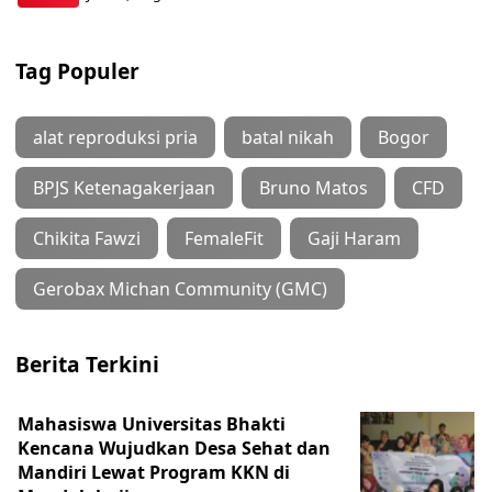
Tag Populer
alat reproduksi pria
batal nikah
Bogor
BPJS Ketenagakerjaan
Bruno Matos
CFD
Chikita Fawzi
FemaleFit
Gaji Haram
Gerobax Michan Community (GMC)
Berita Terkini
Mahasiswa Universitas Bhakti
Kencana Wujudkan Desa Sehat dan
Mandiri Lewat Program KKN di