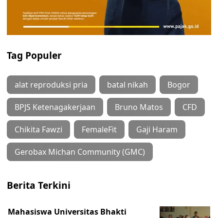
Tag Populer
alat reproduksi pria
batal nikah
Bogor
BPJS Ketenagakerjaan
Bruno Matos
CFD
Chikita Fawzi
FemaleFit
Gaji Haram
Gerobax Michan Community (GMC)
Berita Terkini
Mahasiswa Universitas Bhakti