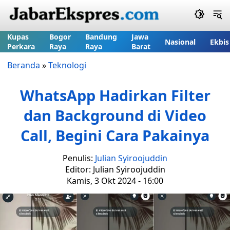
Kupas
Bogor
Bandung
Jawa
Nasional
Ekbis
Perkara
Raya
Raya
Barat
Beranda
»
Teknologi
WhatsApp Hadirkan Filter
dan Background di Video
Call, Begini Cara Pakainya
Penulis:
Julian Syiroojuddin
Editor: Julian Syiroojuddin
Kamis, 3 Okt 2024 - 16:00