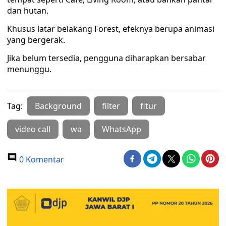
dan hutan.
Khusus latar belakang Forest, efeknya berupa animasi
yang bergerak.
Jika belum tersedia, pengguna diharapkan bersabar
menunggu.
Tag:
Background
filter
fitur
video call
wa
WhatsApp
0 Komentar