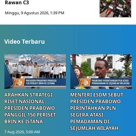
Rawan C3
Minggu, 9 Agustus 2026, 1:39 PM
Video Terbaru
ARAHKAN STRATEGI
MENTERI ESDM SEBUT
RISET NASIONAL,
PRESIDEN PRABOWO
PRESIDEN PRABOWO
PERINTAHKAN PLN
PANGGIL 150 PERISET
SEGERA ATASI
BRIN KE ISTANA
PEMADAMAN DI
SEJUMLAH WILAYAH
7 Aug 2026, 5:00 AM