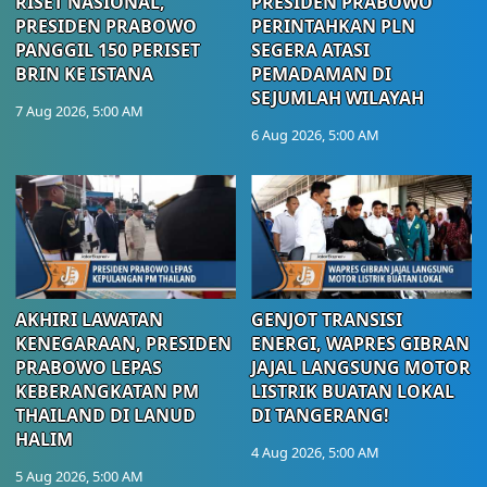
RISET NASIONAL,
PRESIDEN PRABOWO
PRESIDEN PRABOWO
PERINTAHKAN PLN
PANGGIL 150 PERISET
SEGERA ATASI
BRIN KE ISTANA
PEMADAMAN DI
SEJUMLAH WILAYAH
7 Aug 2026, 5:00 AM
6 Aug 2026, 5:00 AM
AKHIRI LAWATAN
GENJOT TRANSISI
KENEGARAAN, PRESIDEN
ENERGI, WAPRES GIBRAN
PRABOWO LEPAS
JAJAL LANGSUNG MOTOR
KEBERANGKATAN PM
LISTRIK BUATAN LOKAL
THAILAND DI LANUD
DI TANGERANG!
HALIM
4 Aug 2026, 5:00 AM
5 Aug 2026, 5:00 AM