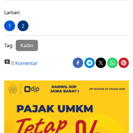
Laman:
1
2
Tag:
Kadin
0 Komentar