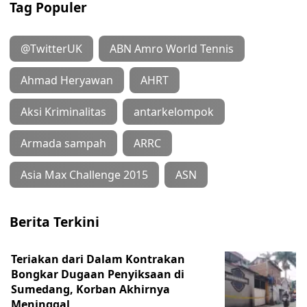
Tag Populer
@TwitterUK
ABN Amro World Tennis
Ahmad Heryawan
AHRT
Aksi Kriminalitas
antarkelompok
Armada sampah
ARRC
Asia Max Challenge 2015
ASN
Berita Terkini
Teriakan dari Dalam Kontrakan
Bongkar Dugaan Penyiksaan di
Sumedang, Korban Akhirnya
Meninggal