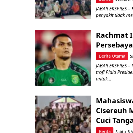
JABAR EKSPRES – 
penyakit tidak m
Rachmat I
Persebaya
Berita Utama
S
JABAR EKSPRES – 
trofi Piala Pres
untuk...
Mahasisw
Cisereuh 
Cuci Tang
Berita
Sabtu, 8 A