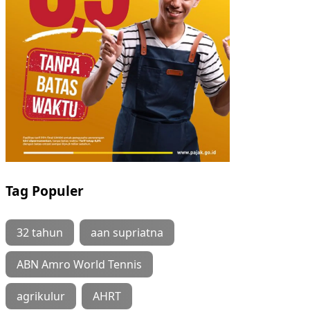
Tag Populer
32 tahun
aan supriatna
ABN Amro World Tennis
agrikulur
AHRT