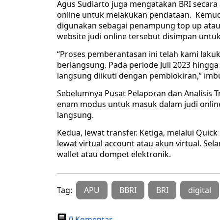
Agus Sudiarto juga mengatakan BRI secara 
online untuk melakukan pendataan. Kemudia
digunakan sebagai penampung top up atau 
website judi online tersebut disimpan untu
“Proses pemberantasan ini telah kami lakuka
berlangsung. Pada periode Juli 2023 hingg
langsung diikuti dengan pemblokiran,” imb
Sebelumnya Pusat Pelaporan dan Analisis 
enam modus untuk masuk dalam judi onlin
langsung.
Kedua, lewat transfer. Ketiga, melalui Qui
lewat virtual account atau akun virtual. Se
wallet atau dompet elektronik.
Tag:
APU
BBRI
BRI
digital
0 Komentar