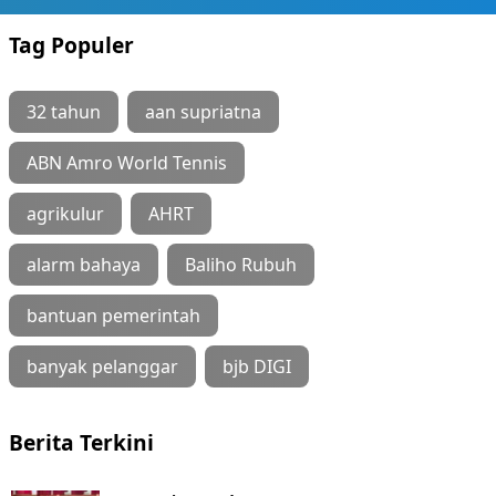
Tag Populer
32 tahun
aan supriatna
ABN Amro World Tennis
agrikulur
AHRT
alarm bahaya
Baliho Rubuh
bantuan pemerintah
banyak pelanggar
bjb DIGI
Berita Terkini