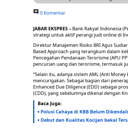
0 Komentar
JABAR EKSPRES –
Bank Rakyat Indonesia (P
strategi untuk aktif perangi judi online di I
Direktur Manajemen Risiko BRI Agus Sudi
Based Approach yang terangkum dalam kebi
Pencegahan Pendanaan Terorisme (APU PPT)
pencucian uang dan terorisme, termasuk jud
“Selain itu, adanya sistem AML (Anti Mone
mencurigakan. Sebagai bagian dari penera
Enhanced Due Diligence (EDD) sebagai pro
(CDD), yang sebelumnya dikenal dengan Kn
Baca Juga:
Polusi Cahaya di KBB Belum Dikenda
Debut dan Kualitas Kocijan bakal Ter