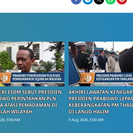
RI ESDM SEBUT PRESIDEN
AKHIRI LAWATAN KENEGAR
OWO PERINTAHKAN PLN
PRESIDEN PRABOWO LEPA
A ATASI PEMADAMAN DI
KEBERANGKATAN PM THAI
LAH WILAYAH
DI LANUD HALIM
26, 5:00 AM
5 Aug 2026, 5:00 AM