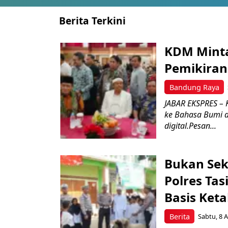
Berita Terkini
KDM Mint
Pemikiran
Bandung Raya
JABAR EKSPRES – 
ke Bahasa Bumi 
digital.Pesan...
Bukan Sek
Polres Ta
Basis Ket
Berita
Sabtu, 8 A