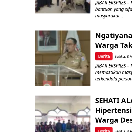
JABAR EKSPRES – 
bantuan yang sif
masyarakat...
Ngatiyana
Warga Tak
Berita
Sabtu, 8 A
JABAR EKSPRES –
memastikan masy
terkendala persoa
SEHATI A
Hipertensi
Warga De
Berita
Sabtu, 8 A