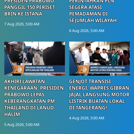
PRESIDEN PRABOWO
PERINTAHKAN PLN
PANGGIL 150 PERISET
SEGERA ATASI
BRIN KE ISTANA
PEMADAMAN DI
SEJUMLAH WILAYAH
7 Aug 2026, 5:00 AM
6 Aug 2026, 5:00 AM
AKHIRI LAWATAN
GENJOT TRANSISI
KENEGARAAN, PRESIDEN
ENERGI, WAPRES GIBRAN
PRABOWO LEPAS
JAJAL LANGSUNG MOTOR
KEBERANGKATAN PM
LISTRIK BUATAN LOKAL
THAILAND DI LANUD
DI TANGERANG!
HALIM
4 Aug 2026, 5:00 AM
5 Aug 2026, 5:00 AM