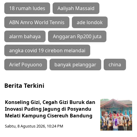
18 rumah ludes
Aaliyah Massaid
ABN Amro World Tennis
ade londok
alarm bahaya
Anggaran Rp200 juta
angka covid 19 cirebon melandai
Arief Poyuono
banyak pelanggar
china
Berita Terkini
Konseling Gizi, Cegah Gizi Buruk dan
Inovasi Puding Jagung di Posyandu
Melati Kampung Cisereuh Bandung
Sabtu, 8 Agustus 2026, 10:24 PM