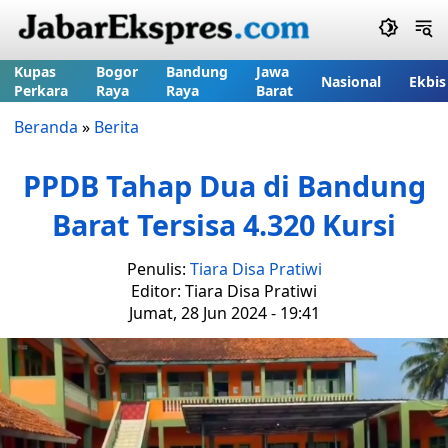
Kupas
Bogor
Bandung
Jawa
Nasional
Ekbis
Perkara
Raya
Raya
Barat
Beranda
»
Berita
PPDB Tahap Dua di Bandung
Barat Tersisa 4.320 Kursi
Penulis:
Tiara Disa Pratiwi
Editor: Tiara Disa Pratiwi
Jumat, 28 Jun 2024 - 19:41