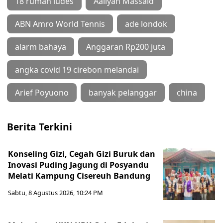
18 rumah ludes
Aaliyah Massaid
ABN Amro World Tennis
ade londok
alarm bahaya
Anggaran Rp200 juta
angka covid 19 cirebon melandai
Arief Poyuono
banyak pelanggar
china
Berita Terkini
Konseling Gizi, Cegah Gizi Buruk dan
Inovasi Puding Jagung di Posyandu
Melati Kampung Cisereuh Bandung
Sabtu, 8 Agustus 2026, 10:24 PM