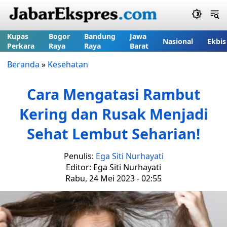
Kupas
Bogor
Bandung
Jawa
Nasional
Ekbis
Perkara
Raya
Raya
Barat
Beranda
»
Kesehatan
Cara Mengatasi Rambut
Kering dan Rusak Menjadi
Sehat Lembut Seharian!
Penulis:
Ega Siti Nurhayati
Editor: Ega Siti Nurhayati
Rabu, 24 Mei 2023 - 02:55