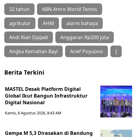
32 tahun
ABN Amro World Tennis
agrikulur
AHM
alarm bahaya
Andi Rian Djajadi
Anggaran Rp200 juta
Angka Kematian Bayi
Arief Poyuono
]
Berita Terkini
MASTEL Desak Platform Digital
Global Ikut Bangun Infrastruktur
Digital Nasional
Kamis, 6 Agustus 2026, 8:43 AM
Gempa M 5,3 Dirasakan di Bandung