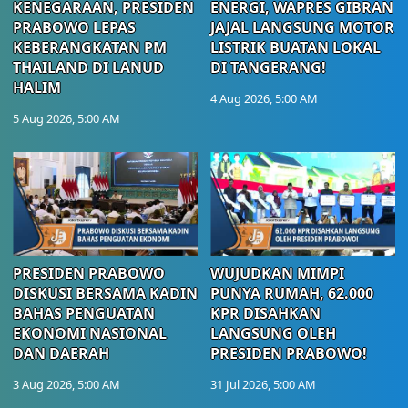
KENEGARAAN, PRESIDEN
ENERGI, WAPRES GIBRAN
PRABOWO LEPAS
JAJAL LANGSUNG MOTOR
KEBERANGKATAN PM
LISTRIK BUATAN LOKAL
THAILAND DI LANUD
DI TANGERANG!
HALIM
4 Aug 2026, 5:00 AM
5 Aug 2026, 5:00 AM
PRESIDEN PRABOWO
WUJUDKAN MIMPI
DISKUSI BERSAMA KADIN
PUNYA RUMAH, 62.000
BAHAS PENGUATAN
KPR DISAHKAN
EKONOMI NASIONAL
LANGSUNG OLEH
DAN DAERAH
PRESIDEN PRABOWO!
3 Aug 2026, 5:00 AM
31 Jul 2026, 5:00 AM