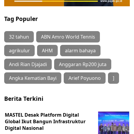
Tag Populer
32 tahun
ABN Amro World Tennis
agrikulur
AHM
alarm bahaya
Andi Rian Djajadi
Anggaran Rp200 juta
Angka Kematian Bayi
Arief Poyuono
]
Berita Terkini
MASTEL Desak Platform Digital
Global Ikut Bangun Infrastruktur
Digital Nasional