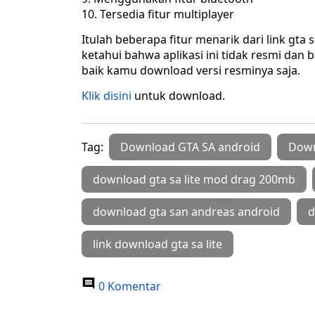
Tersedia fitur multiplayer
Itulah beberapa fitur menarik dari link gta 
ketahui bahwa aplikasi ini tidak resmi dan 
baik kamu download versi resminya saja.
Klik disini
untuk download.
Tag:
Download GTA SA android
Down
download gta sa lite mod drag 200mb
download gta san andreas android
d
link download gta sa lite
0 Komentar