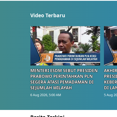
Video Terbaru
MENTERI ESDM SEBUT PRESIDEN
AKHIR
PRABOWO PERINTAHKAN PLN
PRESI
SEGERA ATASI PEMADAMAN DI
KEBE
SEJUMLAH WILAYAH
DI LA
6 Aug 2026, 5:00 AM
5 Aug 20