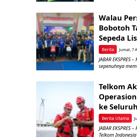
Walau Pers
Bobotoh T
Sepeda Lis
Berita
Jumat, 7 
JABAR EKSPRES – K
sepenuhnya memb
Telkom Ak
Operasion
ke Seluru
Berita Utama
J
JABAR EKSPRES – 
Telkom Indonesia 