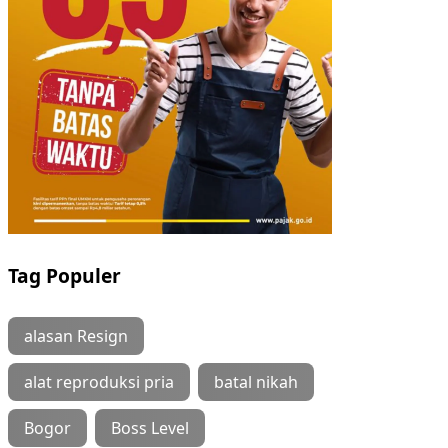
Tag Populer
alasan Resign
alat reproduksi pria
batal nikah
Bogor
Boss Level