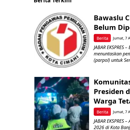
Berita Terkini
Bawaslu Ci
Belum Dipe
Berita
Jumat, 7 
JABAR EKSPRES – 
menuntaskan peng
(parpol) untuk Sem
Komunitas
Presiden 
Warga Tet
Berita
Jumat, 7 
JABAR EKSPRES – 
2026 di Kota Ban