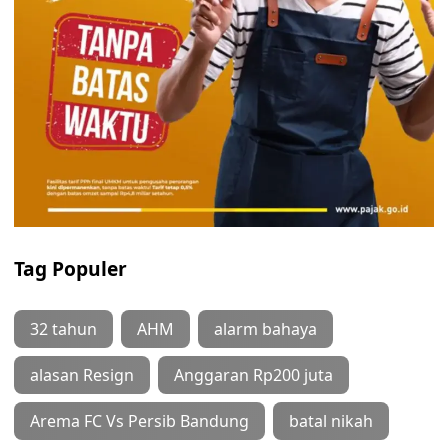
Tag Populer
32 tahun
AHM
alarm bahaya
alasan Resign
Anggaran Rp200 juta
Arema FC Vs Persib Bandung
batal nikah