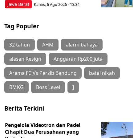
Jawa Barat
Kamis, 6 Agu 2026 - 13:34
Tag Populer
32 tahun
AHM
alarm bahaya
alasan Resign
Anggaran Rp200 juta
Arema FC Vs Persib Bandung
batal nikah
BMKG
Boss Level
]
Berita Terkini
Pengelola Videotron dan Padel
Cihapit Dua Perusahaan yang