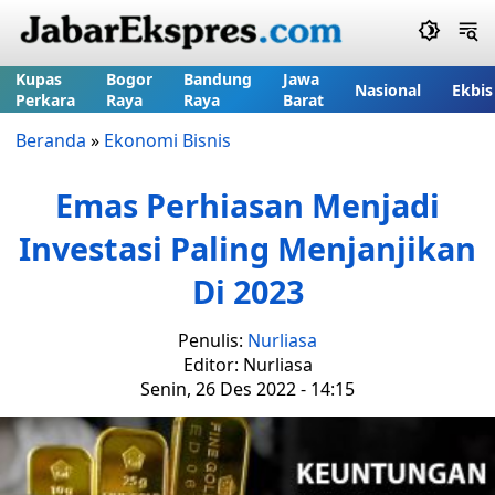
Kupas
Bogor
Bandung
Jawa
Nasional
Ekbis
Perkara
Raya
Raya
Barat
Beranda
»
Ekonomi Bisnis
Emas Perhiasan Menjadi
Investasi Paling Menjanjikan
Di 2023
Penulis:
Nurliasa
Editor: Nurliasa
Senin, 26 Des 2022 - 14:15