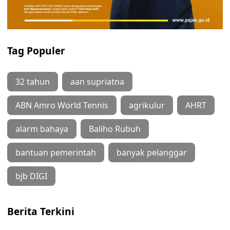
Tag Populer
32 tahun
aan supriatna
ABN Amro World Tennis
agrikulur
AHRT
alarm bahaya
Baliho Rubuh
bantuan pemerintah
banyak pelanggar
bjb DIGI
Berita Terkini