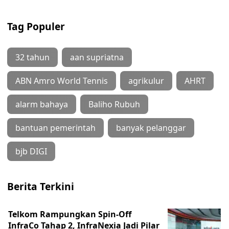
Tag Populer
32 tahun
aan supriatna
ABN Amro World Tennis
agrikulur
AHRT
alarm bahaya
Baliho Rubuh
bantuan pemerintah
banyak pelanggar
bjb DIGI
Berita Terkini
Telkom Rampungkan Spin-Off
InfraCo Tahap 2, InfraNexia Jadi Pilar