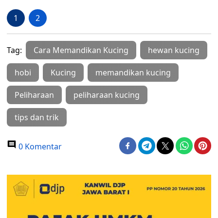
1
2
Tag:
Cara Memandikan Kucing
hewan kucing
hobi
Kucing
memandikan kucing
Peliharaan
peliharaan kucing
tips dan trik
0 Komentar