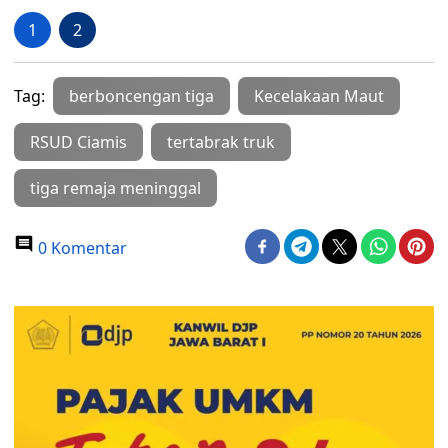
1
2
Tag:
berboncengan tiga
Kecelakaan Maut
RSUD Ciamis
tertabrak truk
tiga remaja meninggal
0 Komentar