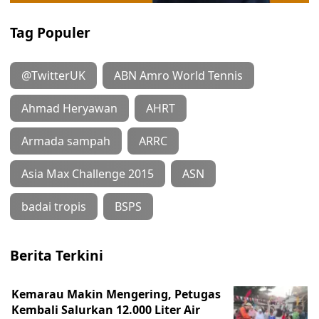
Tag Populer
@TwitterUK
ABN Amro World Tennis
Ahmad Heryawan
AHRT
Armada sampah
ARRC
Asia Max Challenge 2015
ASN
badai tropis
BSPS
Berita Terkini
Kemarau Makin Mengering, Petugas
Kembali Salurkan 12.000 Liter Air