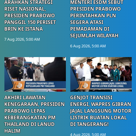
ARAHKAN STRATEGI
MENTERI ESDM SEBUT
RISET NASIONAL,
PRESIDEN PRABOWO
PRESIDEN PRABOWO
PERINTAHKAN PLN
PANGGIL 150 PERISET
SEGERA ATASI
BRIN KE ISTANA
PEMADAMAN DI
SEJUMLAH WILAYAH
7 Aug 2026, 5:00 AM
6 Aug 2026, 5:00 AM
AKHIRI LAWATAN
GENJOT TRANSISI
KENEGARAAN, PRESIDEN
ENERGI, WAPRES GIBRAN
PRABOWO LEPAS
JAJAL LANGSUNG MOTOR
KEBERANGKATAN PM
LISTRIK BUATAN LOKAL
THAILAND DI LANUD
DI TANGERANG!
HALIM
4 Aug 2026, 5:00 AM