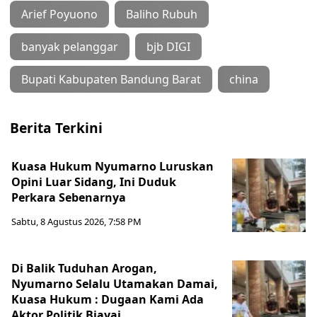
Arief Poyuono
Baliho Rubuh
banyak pelanggar
bjb DIGI
Bupati Kabupaten Bandung Barat
china
Berita Terkini
Kuasa Hukum Nyumarno Luruskan
Opini Luar Sidang, Ini Duduk
Perkara Sebenarnya ​
Sabtu, 8 Agustus 2026, 7:58 PM
Di Balik Tuduhan Arogan,
Nyumarno Selalu Utamakan Damai,
Kuasa Hukum : Dugaan Kami Ada
Aktor Politik Biayai