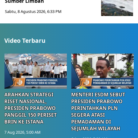
Sumber Limbah
Sabtu, 8 Agustus 2026, 6:33 PM
Video Terbaru
ARAHKAN STRATEGI
MENTERI ESDM SEBUT
RISET NASIONAL,
PRESIDEN PRABOWO
PRESIDEN PRABOWO
PERINTAHKAN PLN
PANGGIL 150 PERISET
SEGERA ATASI
BRIN KE ISTANA
PEMADAMAN DI
SEJUMLAH WILAYAH
7 Aug 2026, 5:00 AM