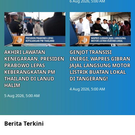
6 Aug 2026, 5:00 AM
AKHIRI LAWATAN
GENJOT TRANSISI
KENEGARAAN, PRESIDEN
ENERGI, WAPRES GIBRAN
PRABOWO LEPAS
JAJAL LANGSUNG MOTOR
KEBERANGKATAN PM
LISTRIK BUATAN LOKAL
THAILAND DI LANUD
DI TANGERANG!
HALIM
4 Aug 2026, 5:00 AM
5 Aug 2026, 5:00 AM
Berita Terkini