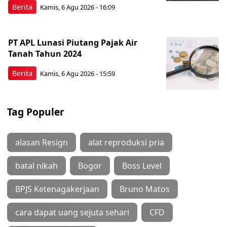
Berita
Kamis, 6 Agu 2026 - 16:09
PT APL Lunasi Piutang Pajak Air
Tanah Tahun 2024
Berita
Kamis, 6 Agu 2026 - 15:59
Tag Populer
alasan Resign
alat reproduksi pria
batal nikah
Bogor
Boss Level
BPJS Ketenagakerjaan
Bruno Matos
cara dapat uang sejuta sehari
CFD