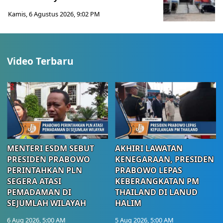
Kamis, 6 Agustus 2026, 9:02 PM
Video Terbaru
MENTERI ESDM SEBUT
AKHIRI LAWATAN
PRESIDEN PRABOWO
KENEGARAAN, PRESIDEN
PERINTAHKAN PLN
PRABOWO LEPAS
SEGERA ATASI
KEBERANGKATAN PM
PEMADAMAN DI
THAILAND DI LANUD
SEJUMLAH WILAYAH
HALIM
6 Aug 2026, 5:00 AM
5 Aug 2026, 5:00 AM