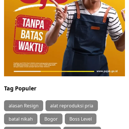
Tag Populer
alasan Resign
alat reproduksi pria
batal nikah
Bogor
Boss Level