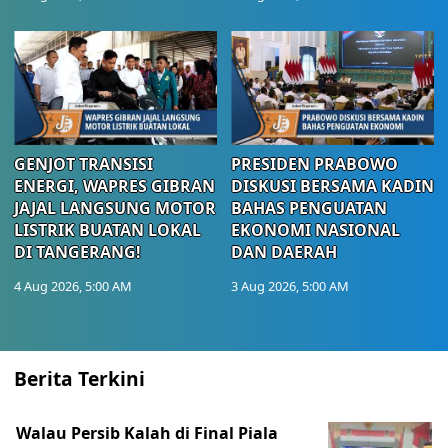
GENJOT TRANSISI
PRESIDEN PRABOWO
ENERGI, WAPRES GIBRAN
DISKUSI BERSAMA KADIN
JAJAL LANGSUNG MOTOR
BAHAS PENGUATAN
LISTRIK BUATAN LOKAL
EKONOMI NASIONAL
DI TANGERANG!
DAN DAERAH
4 Aug 2026, 5:00 AM
3 Aug 2026, 5:00 AM
Berita Terkini
Walau Persib Kalah di Final Piala