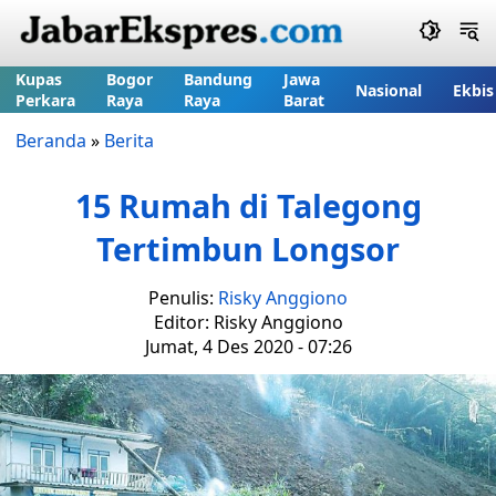
Kupas
Bogor
Bandung
Jawa
Nasional
Ekbis
Perkara
Raya
Raya
Barat
Beranda
»
Berita
15 Rumah di Talegong
Tertimbun Longsor
Penulis:
Risky Anggiono
Editor: Risky Anggiono
Jumat, 4 Des 2020 - 07:26