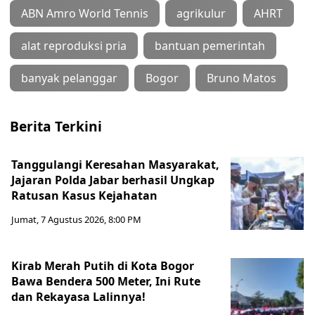
ABN Amro World Tennis
agrikulur
AHRT
alat reproduksi pria
bantuan pemerintah
banyak pelanggar
Bogor
Bruno Matos
Berita Terkini
Tanggulangi Keresahan Masyarakat,
Jajaran Polda Jabar berhasil Ungkap
Ratusan Kasus Kejahatan
Jumat, 7 Agustus 2026, 8:00 PM
Kirab Merah Putih di Kota Bogor
Bawa Bendera 500 Meter, Ini Rute
dan Rekayasa Lalinnya!