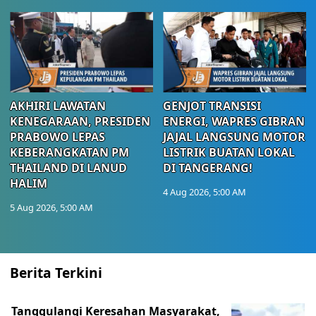
AKHIRI LAWATAN
GENJOT TRANSISI
KENEGARAAN, PRESIDEN
ENERGI, WAPRES GIBRAN
PRABOWO LEPAS
JAJAL LANGSUNG MOTOR
KEBERANGKATAN PM
LISTRIK BUATAN LOKAL
THAILAND DI LANUD
DI TANGERANG!
HALIM
4 Aug 2026, 5:00 AM
5 Aug 2026, 5:00 AM
Berita Terkini
Tanggulangi Keresahan Masyarakat,