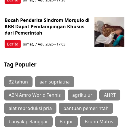
Jumat, 7 Agu 2026 - 17:28
Bocah Penderita Sindrom Morquio di
KBB Dapat Pendampingan Khusus
dari Pemerintah
Berita
Jumat, 7 Agu 2026 - 17:03
Tag Populer
32 tahun
aan supriatna
ABN Amro World Tennis
agrikulur
AHRT
alat reproduksi pria
bantuan pemerintah
banyak pelanggar
Bogor
Bruno Matos