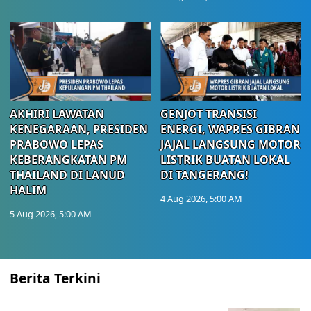
AKHIRI LAWATAN
GENJOT TRANSISI
KENEGARAAN, PRESIDEN
ENERGI, WAPRES GIBRAN
PRABOWO LEPAS
JAJAL LANGSUNG MOTOR
KEBERANGKATAN PM
LISTRIK BUATAN LOKAL
THAILAND DI LANUD
DI TANGERANG!
HALIM
4 Aug 2026, 5:00 AM
5 Aug 2026, 5:00 AM
Berita Terkini