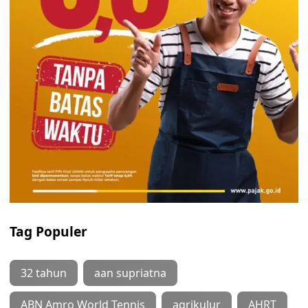
Tag Populer
32 tahun
aan supriatna
ABN Amro World Tennis
agrikulur
AHRT