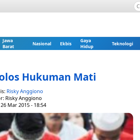
Jawa
Gaya
Nasional
Ekbis
Teknologi
Barat
Hidup
Lolos Hukuman Mati
is:
Risky Anggiono
or: Risky Anggiono
 26 Mar 2015 - 18:54