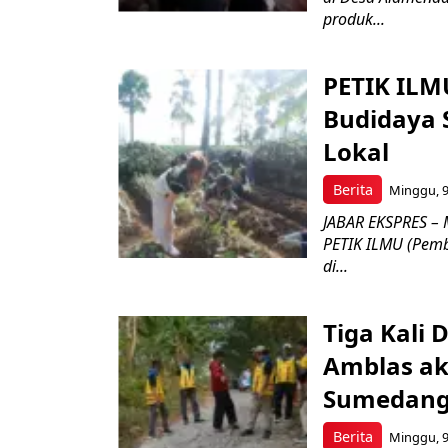
produk...
PETIK ILM
Budidaya 
Lokal
Berita
Minggu, 9
JABAR EKSPRES – 
PETIK ILMU (Pembe
di...
Tiga Kali 
Amblas ak
Sumedang 
Berita
Minggu, 9