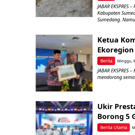
JABAR EKSPRES – 
Kabupaten Sumed
Sumedang. Namun
Ketua Kom
Ekoregion
Berita
Minggu, 9
JABAR EKSPRES – 
mendorong seman
Ukir Pres
Borong 5 
Berita Utama
M