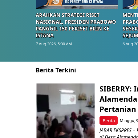
ARAHKAN STRATEGI RISET
MENTE
NASIONAL, PRESIDEN PRABOWO
PRAB
PANGGIL 150 PERISET BRIN KE
SEGER
ISTANA
SEJUM
7 Aug 2026, 5:00 AM
6 Aug 20
Berita Terkini
SIBERRY: I
Alamendah
Pertanian
Berita
Minggu, 9
JABAR EKSPRES – P
di Desa Alamend