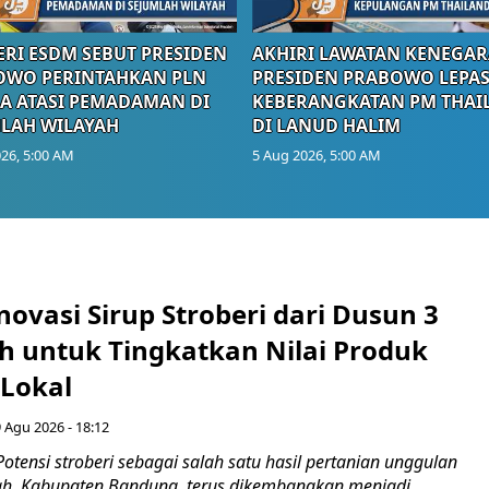
RI ESDM SEBUT PRESIDEN
AKHIRI LAWATAN KENEGAR
OWO PERINTAHKAN PLN
PRESIDEN PRABOWO LEPA
A ATASI PEMADAMAN DI
KEBERANGKATAN PM THAI
LAH WILAYAH
DI LANUD HALIM
26, 5:00 AM
5 Aug 2026, 5:00 AM
novasi Sirup Stroberi dari Dusun 3
 untuk Tingkatkan Nilai Produk
 Lokal
 Agu 2026 - 18:12
otensi stroberi sebagai salah satu hasil pertanian unggulan
ah, Kabupaten Bandung, terus dikembangkan menjadi