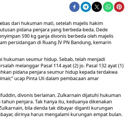
bebas dari hukuman mati, setelah majelis hakim
utusan pidana penjara yang berbeda-beda. Dede
enyimpan 590 kg ganja divonis berbeda oleh majelis
dalam persidangan di Ruang IV PN Bandung, kemarin
hi hukuman seumur hidup. Sebab, telah menjadi
salah melanggar Pasal 114 ayat (2) jo. Pasal 132 ayat (1)
tuhkan pidana penjara seumur hidup kepada terdakwa
air,’’ ucap Pinta Uli dalam pembacaan amar
fuddin, divonis berlainan. Zulkarnain dijatuhi hukuman
 tahun penjara. Tak hanya itu, keduanya dikenakan
 Zulkarnain, bila denda tak dibayar diganti kurungan
mbayar, dirinya harus mengalami kurungan empat bulan.