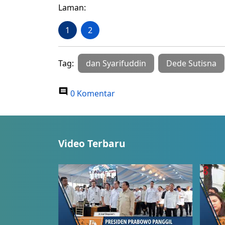
Laman:
1
2
Tag:
dan Syarifuddin
Dede Sutisna
0 Komentar
Video Terbaru