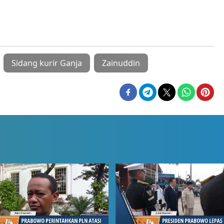
Sidang kurir Ganja
Zainuddin