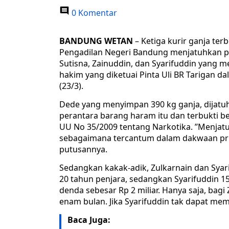
0 Komentar
BANDUNG WETAN
– Ketiga kurir ganja ter
Pengadilan Negeri Bandung menjatuhkan p
Sutisna, Zainuddin, dan Syarifuddin yang m
hakim yang diketuai Pinta Uli BR Tarigan 
(23/3).
Dede yang menyimpan 390 kg ganja, dijatu
perantara barang haram itu dan terbukti ber
UU No 35/2009 tentang Narkotika. ’’Menja
sebagaimana tercantum dalam dakwaan prim
putusannya.
Sedangkan kakak-adik, Zulkarnain dan Syari
20 tahun penjara, sedangkan Syarifuddin 15
denda sebesar Rp 2 miliar. Hanya saja, bagi
enam bulan. Jika Syarifuddin tak dapat me
Baca Juga: