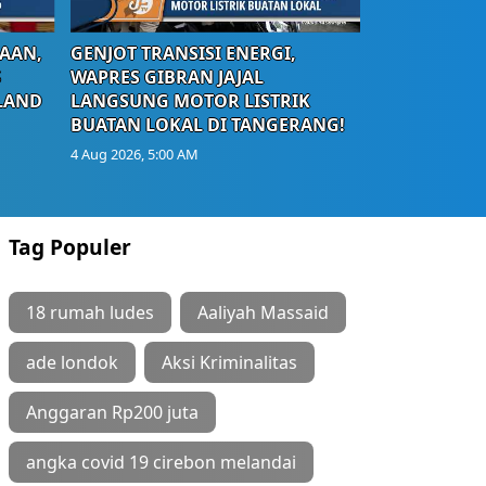
AAN,
GENJOT TRANSISI ENERGI,
S
WAPRES GIBRAN JAJAL
LAND
LANGSUNG MOTOR LISTRIK
BUATAN LOKAL DI TANGERANG!
4 Aug 2026, 5:00 AM
Tag Populer
18 rumah ludes
Aaliyah Massaid
ade londok
Aksi Kriminalitas
Anggaran Rp200 juta
angka covid 19 cirebon melandai