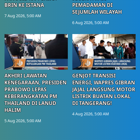
BRIN KE ISTANA
PEMADAMAN DI
SEJUMLAH WILAYAH
7 Aug 2026, 5:00 AM
6 Aug 2026, 5:00 AM
AKHIRI LAWATAN
GENJOT TRANSISI
KENEGARAAN, PRESIDEN
ENERGI, WAPRES GIBRAN
PRABOWO LEPAS
JAJAL LANGSUNG MOTOR
KEBERANGKATAN PM
LISTRIK BUATAN LOKAL
THAILAND DI LANUD
DI TANGERANG!
HALIM
4 Aug 2026, 5:00 AM
5 Aug 2026, 5:00 AM