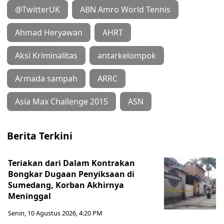
@TwitterUK
ABN Amro World Tennis
Ahmad Heryawan
AHRT
Aksi Kriminalitas
antarkelompok
Armada sampah
ARRC
Asia Max Challenge 2015
ASN
Berita Terkini
Teriakan dari Dalam Kontrakan
Bongkar Dugaan Penyiksaan di
Sumedang, Korban Akhirnya
Meninggal
Senin, 10 Agustus 2026, 4:20 PM