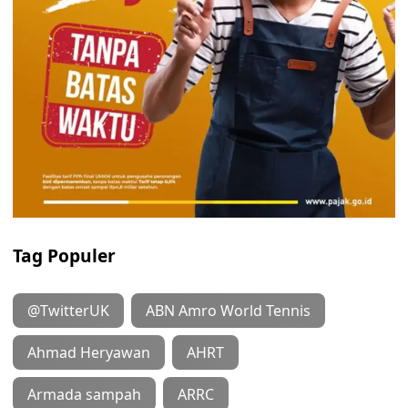
Tag Populer
@TwitterUK
ABN Amro World Tennis
Ahmad Heryawan
AHRT
Armada sampah
ARRC