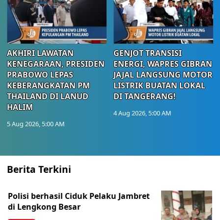
AKHIRI LAWATAN
GENJOT TRANSISI
KENEGARAAN, PRESIDEN
ENERGI, WAPRES GIBRAN
PRABOWO LEPAS
JAJAL LANGSUNG MOTOR
KEBERANGKATAN PM
LISTRIK BUATAN LOKAL
THAILAND DI LANUD
DI TANGERANG!
HALIM
4 Aug 2026, 5:00 AM
5 Aug 2026, 5:00 AM
Berita Terkini
Polisi berhasil Ciduk Pelaku Jambret
di Lengkong Besar