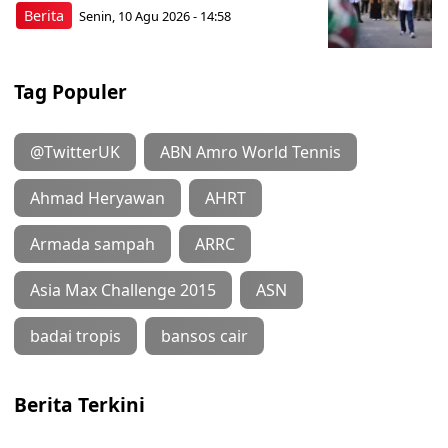
Berita
Senin, 10 Agu 2026 - 14:58
Tag Populer
@TwitterUK
ABN Amro World Tennis
Ahmad Heryawan
AHRT
Armada sampah
ARRC
Asia Max Challenge 2015
ASN
badai tropis
bansos cair
Berita Terkini