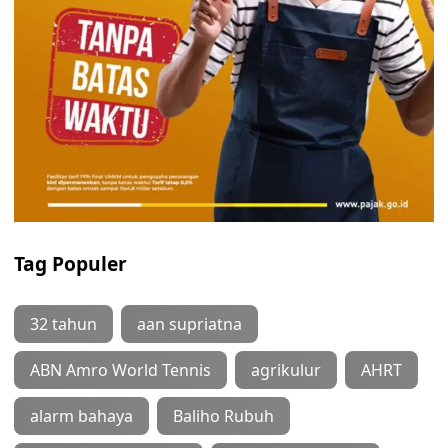
Tag Populer
32 tahun
aan supriatna
ABN Amro World Tennis
agrikulur
AHRT
alarm bahaya
Baliho Rubuh