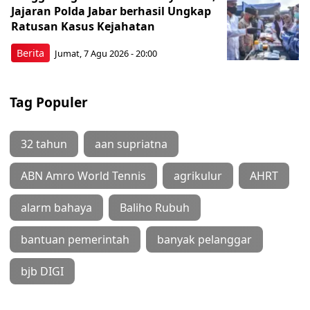
Jajaran Polda Jabar berhasil Ungkap
Ratusan Kasus Kejahatan
Berita
Jumat, 7 Agu 2026 - 20:00
Tag Populer
32 tahun
aan supriatna
ABN Amro World Tennis
agrikulur
AHRT
alarm bahaya
Baliho Rubuh
bantuan pemerintah
banyak pelanggar
bjb DIGI