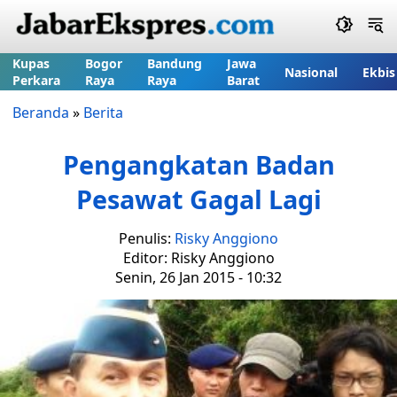
Kupas
Bogor
Bandung
Jawa
Nasional
Ekbis
Perkara
Raya
Raya
Barat
Beranda
»
Berita
Pengangkatan Badan
Pesawat Gagal Lagi
Penulis:
Risky Anggiono
Editor: Risky Anggiono
Senin, 26 Jan 2015 - 10:32