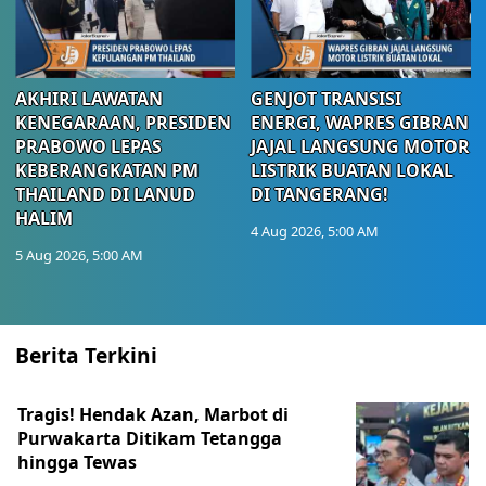
AKHIRI LAWATAN
GENJOT TRANSISI
KENEGARAAN, PRESIDEN
ENERGI, WAPRES GIBRAN
PRABOWO LEPAS
JAJAL LANGSUNG MOTOR
KEBERANGKATAN PM
LISTRIK BUATAN LOKAL
THAILAND DI LANUD
DI TANGERANG!
HALIM
4 Aug 2026, 5:00 AM
5 Aug 2026, 5:00 AM
Berita Terkini
Tragis! Hendak Azan, Marbot di
Purwakarta Ditikam Tetangga
hingga Tewas