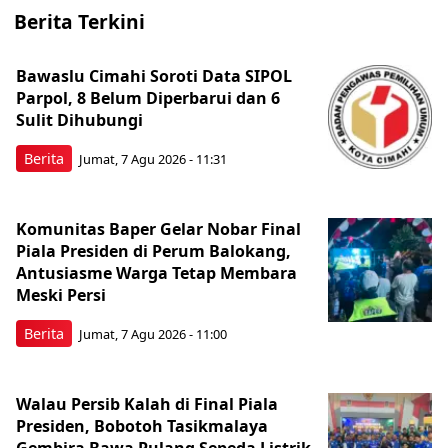
Berita Terkini
Bawaslu Cimahi Soroti Data SIPOL
Parpol, 8 Belum Diperbarui dan 6
Sulit Dihubungi
Berita
Jumat, 7 Agu 2026 - 11:31
Komunitas Baper Gelar Nobar Final
Piala Presiden di Perum Balokang,
Antusiasme Warga Tetap Membara
Meski Persi
Berita
Jumat, 7 Agu 2026 - 11:00
Walau Persib Kalah di Final Piala
Presiden, Bobotoh Tasikmalaya
Gembira Bawa Pulang Sepeda Listrik