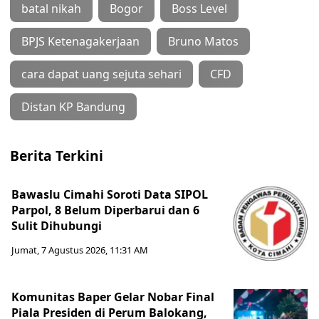
batal nikah
Bogor
Boss Level
BPJS Ketenagakerjaan
Bruno Matos
cara dapat uang sejuta sehari
CFD
Distan KP Bandung
Berita Terkini
Bawaslu Cimahi Soroti Data SIPOL
Parpol, 8 Belum Diperbarui dan 6
Sulit Dihubungi
Jumat, 7 Agustus 2026, 11:31 AM
Komunitas Baper Gelar Nobar Final
Piala Presiden di Perum Balokang,