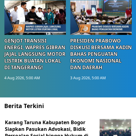
GENJOT TRANSISI
PRESIDEN PRABOWO
ENERGI, WAPRES GIBRAN
DISKUSI BERSAMA KADIN
JAJAL LANGSUNG MOTOR
BAHAS PENGUATAN
LISTRIK BUATAN LOKAL
EKONOMI NASIONAL
DI TANGERANG!
DAN DAERAH
4 Aug 2026, 5:00 AM
3 Aug 2026, 5:00 AM
Berita Terkini
Karang Taruna Kabupaten Bogor
Siapkan Pasukan Advokasi, Bidik
Persoalan Sosial hingga Hukum di