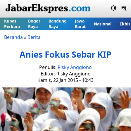
Kupas
Bogor
Bandung
Jawa
Nasional
Ekbis
Perkara
Raya
Raya
Barat
Beranda
»
Berita
Anies Fokus Sebar KIP
Penulis:
Risky Anggiono
Editor: Risky Anggiono
Kamis, 22 Jan 2015 - 10:43