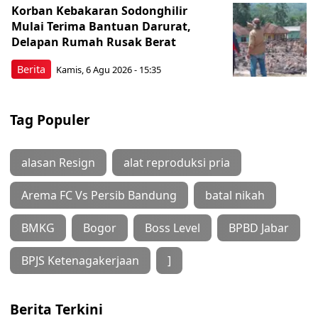
Korban Kebakaran Sodonghilir
Mulai Terima Bantuan Darurat,
Delapan Rumah Rusak Berat
Berita
Kamis, 6 Agu 2026 - 15:35
Tag Populer
alasan Resign
alat reproduksi pria
Arema FC Vs Persib Bandung
batal nikah
BMKG
Bogor
Boss Level
BPBD Jabar
BPJS Ketenagakerjaan
]
Berita Terkini