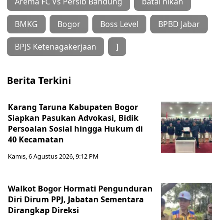
Arema FC Vs Persib Bandung
batal nikah
BMKG
Bogor
Boss Level
BPBD Jabar
BPJS Ketenagakerjaan
]
Berita Terkini
Karang Taruna Kabupaten Bogor
Siapkan Pasukan Advokasi, Bidik
Persoalan Sosial hingga Hukum di
40 Kecamatan
Kamis, 6 Agustus 2026, 9:12 PM
Walkot Bogor Hormati Pengunduran
Diri Dirum PPJ, Jabatan Sementara
Dirangkap Direksi