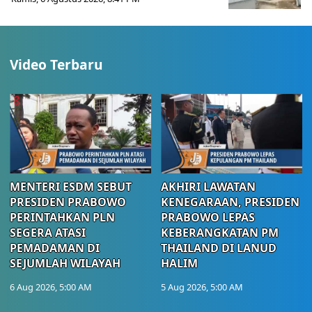
Video Terbaru
MENTERI ESDM SEBUT
AKHIRI LAWATAN
PRESIDEN PRABOWO
KENEGARAAN, PRESIDEN
PERINTAHKAN PLN
PRABOWO LEPAS
SEGERA ATASI
KEBERANGKATAN PM
PEMADAMAN DI
THAILAND DI LANUD
SEJUMLAH WILAYAH
HALIM
6 Aug 2026, 5:00 AM
5 Aug 2026, 5:00 AM