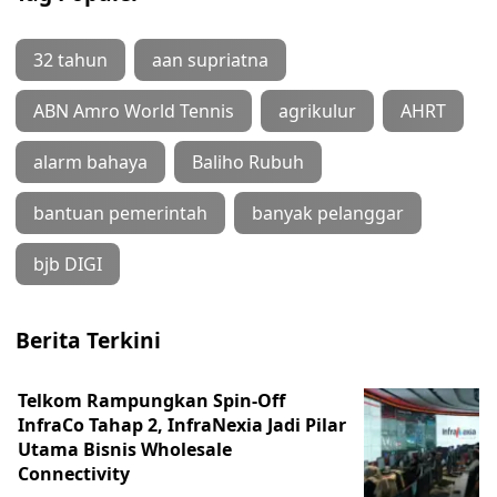
32 tahun
aan supriatna
ABN Amro World Tennis
agrikulur
AHRT
alarm bahaya
Baliho Rubuh
bantuan pemerintah
banyak pelanggar
bjb DIGI
Berita Terkini
Telkom Rampungkan Spin-Off
InfraCo Tahap 2, InfraNexia Jadi Pilar
Utama Bisnis Wholesale
Connectivity