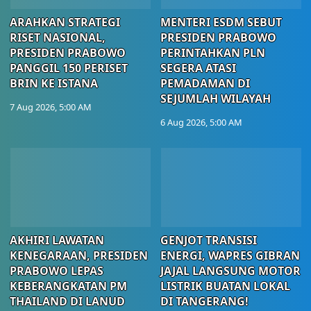
ARAHKAN STRATEGI
MENTERI ESDM SEBUT
RISET NASIONAL,
PRESIDEN PRABOWO
PRESIDEN PRABOWO
PERINTAHKAN PLN
PANGGIL 150 PERISET
SEGERA ATASI
BRIN KE ISTANA
PEMADAMAN DI
SEJUMLAH WILAYAH
7 Aug 2026, 5:00 AM
6 Aug 2026, 5:00 AM
AKHIRI LAWATAN
GENJOT TRANSISI
KENEGARAAN, PRESIDEN
ENERGI, WAPRES GIBRAN
PRABOWO LEPAS
JAJAL LANGSUNG MOTOR
KEBERANGKATAN PM
LISTRIK BUATAN LOKAL
THAILAND DI LANUD
DI TANGERANG!