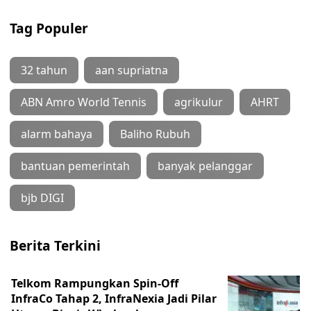
Tag Populer
32 tahun
aan supriatna
ABN Amro World Tennis
agrikulur
AHRT
alarm bahaya
Baliho Rubuh
bantuan pemerintah
banyak pelanggar
bjb DIGI
Berita Terkini
Telkom Rampungkan Spin-Off
InfraCo Tahap 2, InfraNexia Jadi Pilar