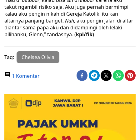
mau di
outdoor
, kalau bisa
sih
di
indoor
karena aku
takut ngambil risiko saja. Aku juga pernah bermimpi
kalau aku pengin nikah di Gereja Katolik, itu kan
altarnya panjang banget.
Nah
, aku pengin jalan di altar
diantar sama papa aku dan didampingi oleh lelaki
pilihanku, Glenn,” tandasnya. (
kpl/fik
)
Tag:
Chelsea Olivia
1 Komentar