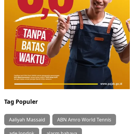
Tag Populer
Aaliyah Massaid
ABN Amro World Tennis
ade londok
alarm bahaya