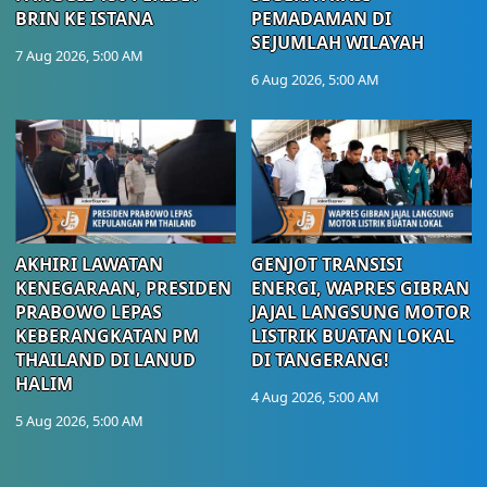
BRIN KE ISTANA
PEMADAMAN DI
SEJUMLAH WILAYAH
7 Aug 2026, 5:00 AM
6 Aug 2026, 5:00 AM
AKHIRI LAWATAN
GENJOT TRANSISI
KENEGARAAN, PRESIDEN
ENERGI, WAPRES GIBRAN
PRABOWO LEPAS
JAJAL LANGSUNG MOTOR
KEBERANGKATAN PM
LISTRIK BUATAN LOKAL
THAILAND DI LANUD
DI TANGERANG!
HALIM
4 Aug 2026, 5:00 AM
5 Aug 2026, 5:00 AM