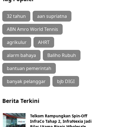
32 tahun
aan supriatna
ABN Amro World Tennis
agrikulur
AHRT
alarm bahaya
Baliho Rubuh
bantuan pemerintah
banyak pelanggar
bjb DIGI
Berita Terkini
Telkom Rampungkan Spin-Off
InfraCo Tahap 2, InfraNexia Jadi
Pilar Utama Bisnis Wholesale