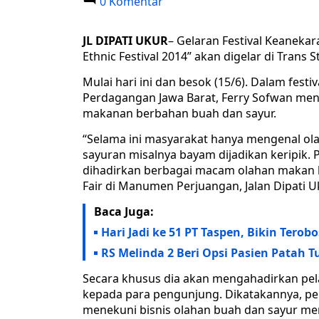
0 Komentar
JL DIPATI UKUR
– Gelaran Festival Keaneka
Ethnic Festival 2014” akan digelar di Trans 
Mulai hari ini dan besok (15/6). Dalam festi
Perdagangan Jawa Barat, Ferry Sofwan menj
makanan berbahan buah dan sayur.
“Selama ini masyarakat hanya mengenal ola
sayuran misalnya bayam dijadikan keripik. P
dihadirkan berbagai macam olahan makan bu
Fair di Manumen Perjuangan, Jalan Dipati Uk
Baca Juga:
Hari Jadi ke 51 PT Taspen, Bikin Tero
RS Melinda 2 Beri Opsi Pasien Patah T
Secara khusus dia akan mengahadirkan pel
kepada para pengunjung. Dikatakannya, pel
menekuni bisnis olahan buah dan sayur me