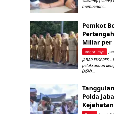
Siliwangi (Gibas)
membenahi...
Pemkot Bo
Pertengah
Miliar per
Bogor Raya
Jum
JABAR EKSPRES – 
pelaksanaan kebi
(ASN)...
Tanggulan
Polda Jab
Kejahata