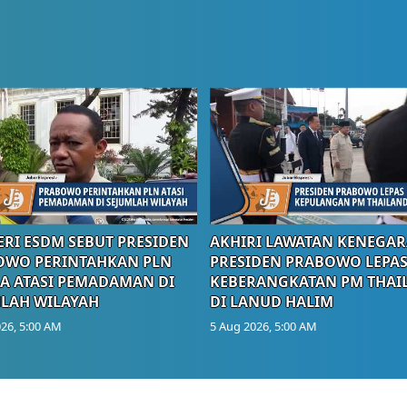
RI ESDM SEBUT PRESIDEN
AKHIRI LAWATAN KENEGAR
OWO PERINTAHKAN PLN
PRESIDEN PRABOWO LEPA
A ATASI PEMADAMAN DI
KEBERANGKATAN PM THAI
LAH WILAYAH
DI LANUD HALIM
26, 5:00 AM
5 Aug 2026, 5:00 AM