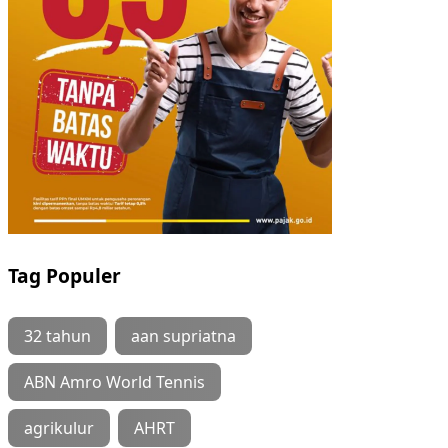
Tag Populer
32 tahun
aan supriatna
ABN Amro World Tennis
agrikulur
AHRT