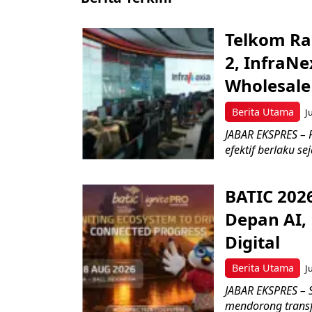
Telkom Ra
2, InfraNe
Wholesale
Berita Utama
J
JABAR EKSPRES – P
efektif berlaku se
BATIC 202
Depan AI, 
Digital
Berita Utama
J
JABAR EKSPRES – 
mendorong transfo