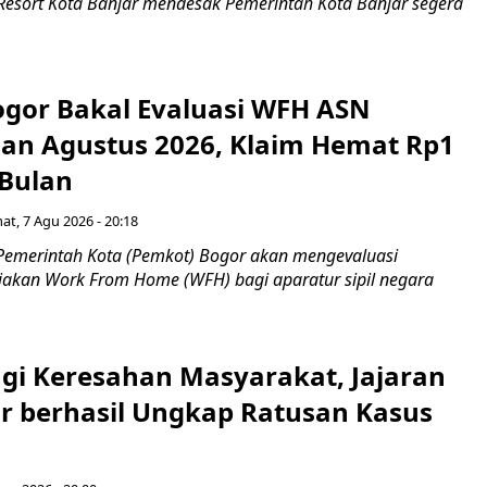
 Resort Kota Banjar mendesak Pemerintah Kota Banjar segera
gor Bakal Evaluasi WFH ASN
an Agustus 2026, Klaim Hemat Rp1
 Bulan
at, 7 Agu 2026 - 20:18
Pemerintah Kota (Pemkot) Bogor akan mengevaluasi
jakan Work From Home (WFH) bagi aparatur sipil negara
gi Keresahan Masyarakat, Jajaran
ar berhasil Ungkap Ratusan Kasus
n