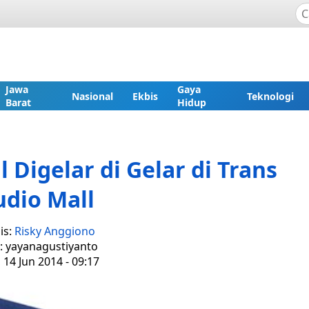
Jawa
Gaya
Nasional
Ekbis
Teknologi
Barat
Hidup
l Digelar di Gelar di Trans
udio Mall
is:
Risky Anggiono
r: yayanagustiyanto
 14 Jun 2014 - 09:17