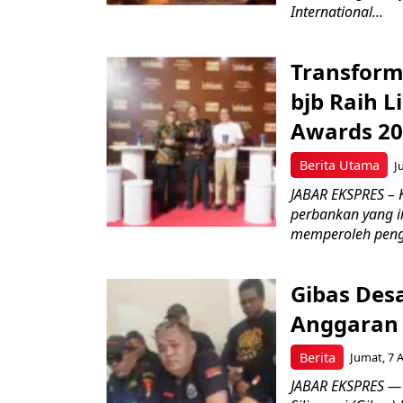
International...
Transform
bjb Raih 
Awards 2
Berita Utama
J
JABAR EKSPRES –
perbankan yang i
memperoleh peng
Gibas Des
Anggaran 
Berita
Jumat, 7 
JABAR EKSPRES — 