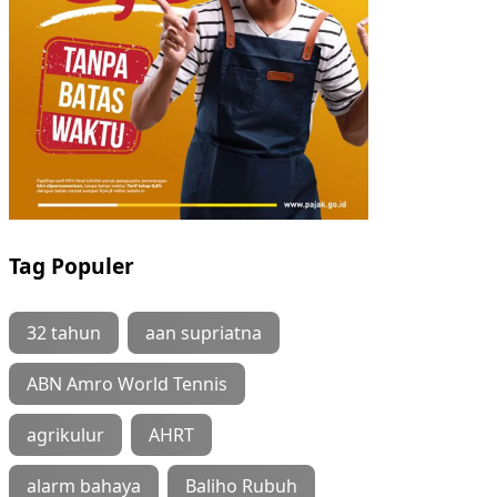
Tag Populer
32 tahun
aan supriatna
ABN Amro World Tennis
agrikulur
AHRT
alarm bahaya
Baliho Rubuh