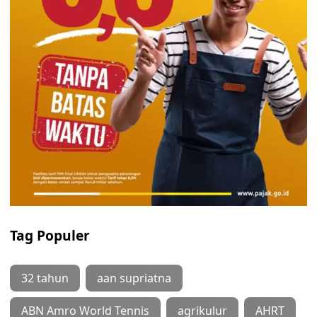
Tag Populer
32 tahun
aan supriatna
ABN Amro World Tennis
agrikulur
AHRT