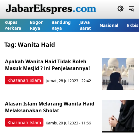
Kupas
Bogor
Bandung
Jawa
Nasional
Ekbis
Perkara
Raya
Raya
Barat
Tag:
Wanita Haid
Apakah Wanita Haid Tidak Boleh
Masuk Mesjid ? ini Penjelasannya!
Khazanah Islam
Jumat, 28 Jul 2023 - 22:42
Alasan Islam Melarang Wanita Haid
Melaksanakan Sholat
Khazanah Islam
Kamis, 20 Jul 2023 - 11:56