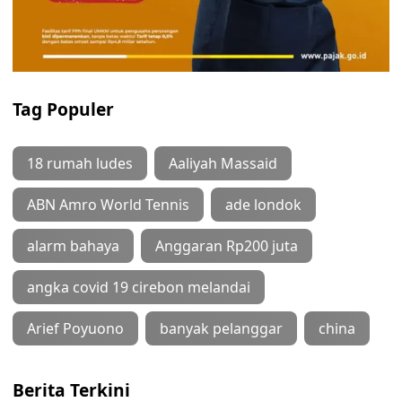
Tag Populer
18 rumah ludes
Aaliyah Massaid
ABN Amro World Tennis
ade londok
alarm bahaya
Anggaran Rp200 juta
angka covid 19 cirebon melandai
Arief Poyuono
banyak pelanggar
china
Berita Terkini