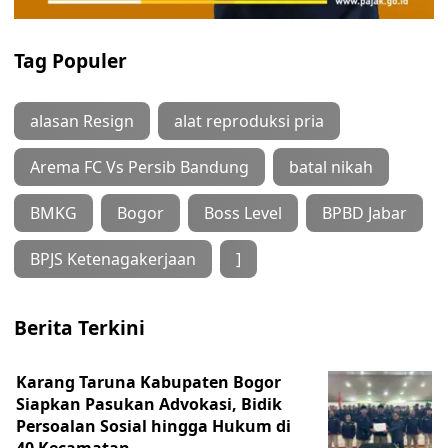
Tag Populer
alasan Resign
alat reproduksi pria
Arema FC Vs Persib Bandung
batal nikah
BMKG
Bogor
Boss Level
BPBD Jabar
BPJS Ketenagakerjaan
]
Berita Terkini
Karang Taruna Kabupaten Bogor
Siapkan Pasukan Advokasi, Bidik
Persoalan Sosial hingga Hukum di