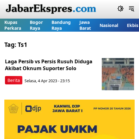
Kupas
Bogor
Bandung
Jawa
Nasional
Ekbis
Perkara
Raya
Raya
Barat
Tag:
Ts1
Laga Persib vs Persis Rusuh Diduga
Akibat Oknum Suporter Solo
Berita
Selasa, 4 Apr 2023 - 23:15