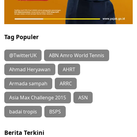
Tag Populer
@TwitterUK
ABN Amro World Tennis
Ahmad Heryawan
AHRT
Armada sampah
ARRC
Asia Max Challenge 2015
ASN
badai tropis
BSPS
Berita Terkini