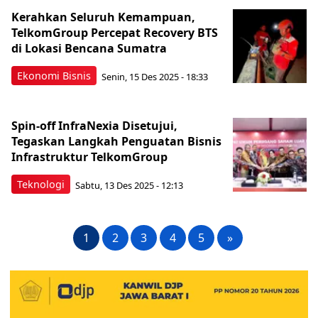
Kerahkan Seluruh Kemampuan,
TelkomGroup Percepat Recovery BTS
di Lokasi Bencana Sumatra
Ekonomi Bisnis
Senin, 15 Des 2025 - 18:33
Spin-off InfraNexia Disetujui,
Tegaskan Langkah Penguatan Bisnis
Infrastruktur TelkomGroup
Teknologi
Sabtu, 13 Des 2025 - 12:13
1
2
3
4
5
»