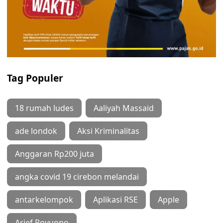
Tag Populer
18 rumah ludes
Aaliyah Massaid
ade londok
Aksi Kriminalitas
Anggaran Rp200 juta
angka covid 19 cirebon melandai
antarkelompok
Aplikasi RSE
Apple
Arief Poyuono