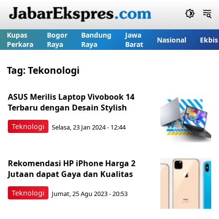
Kupas
Bogor
Bandung
Jawa
Nasional
Ekbis
Perkara
Raya
Raya
Barat
Tag:
Tekonologi
ASUS Merilis Laptop Vivobook 14
Terbaru dengan Desain Stylish
Teknologi
Selasa, 23 Jan 2024 - 12:44
Rekomendasi HP iPhone Harga 2
Jutaan dapat Gaya dan Kualitas
Teknologi
Jumat, 25 Agu 2023 - 20:53