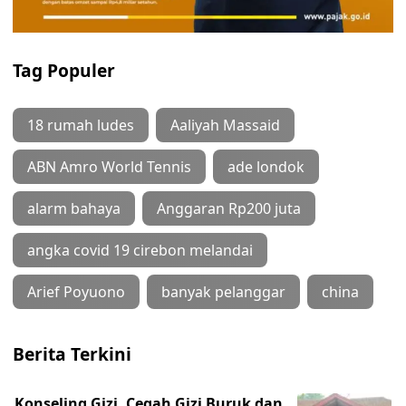
Tag Populer
18 rumah ludes
Aaliyah Massaid
ABN Amro World Tennis
ade londok
alarm bahaya
Anggaran Rp200 juta
angka covid 19 cirebon melandai
Arief Poyuono
banyak pelanggar
china
Berita Terkini
Konseling Gizi, Cegah Gizi Buruk dan