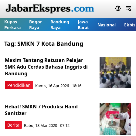
Kupas
Bogor
Bandung
Jawa
Nasional
Ekbis
Perkara
Raya
Raya
Barat
Tag:
SMKN 7 Kota Bandung
Maxim Tantang Ratusan Pelajar
SMK Adu Cerdas Bahasa Inggris di
Bandung
Pendidikan
Kamis, 16 Apr 2026 - 18:16
Hebat! SMKN 7 Produksi Hand
Sanitizer
Berita
Rabu, 18 Mar 2020 - 07:12