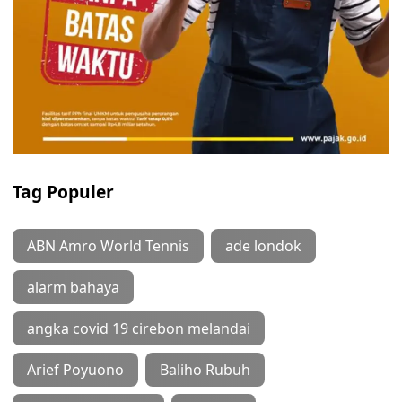
Tag Populer
ABN Amro World Tennis
ade londok
alarm bahaya
angka covid 19 cirebon melandai
Arief Poyuono
Baliho Rubuh