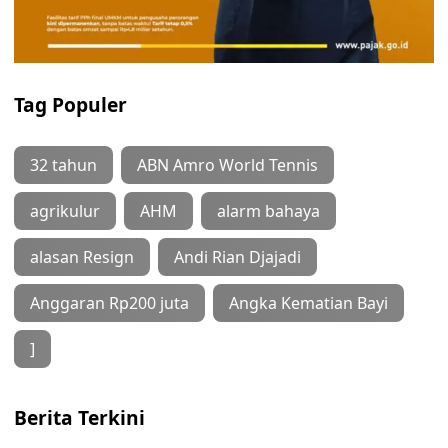
Tag Populer
32 tahun
ABN Amro World Tennis
agrikulur
AHM
alarm bahaya
alasan Resign
Andi Rian Djajadi
Anggaran Rp200 juta
Angka Kematian Bayi
]
Berita Terkini