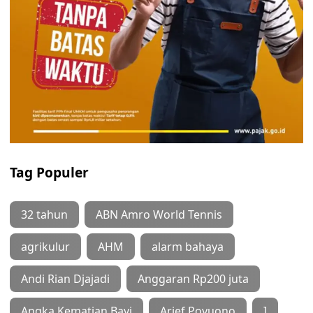
Tag Populer
32 tahun
ABN Amro World Tennis
agrikulur
AHM
alarm bahaya
Andi Rian Djajadi
Anggaran Rp200 juta
Angka Kematian Bayi
Arief Poyuono
]