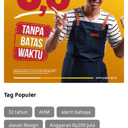
Tag Populer
32 tahun
AHM
alarm bahaya
alasan Resign
Anggaran Rp200 juta