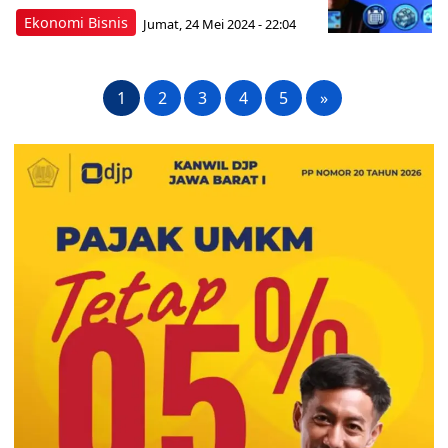
Ekonomi Bisnis
Jumat, 24 Mei 2024 - 22:04
1
2
3
4
5
»