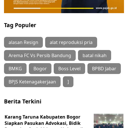
Tag Populer
alasan Resign
alat reproduksi pria
Arema FC Vs Persib Bandung
batal nikah
BMKG
Bogor
Boss Level
BPBD Jabar
BPJS Ketenagakerjaan
]
Berita Terkini
Karang Taruna Kabupaten Bogor
Siapkan Pasukan Advokasi, Bidik