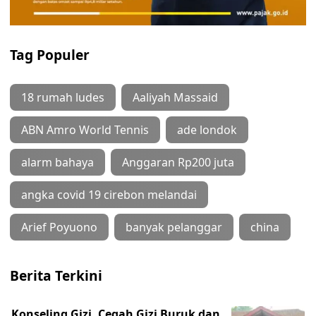
Tag Populer
18 rumah ludes
Aaliyah Massaid
ABN Amro World Tennis
ade londok
alarm bahaya
Anggaran Rp200 juta
angka covid 19 cirebon melandai
Arief Poyuono
banyak pelanggar
china
Berita Terkini
Konseling Gizi, Cegah Gizi Buruk dan