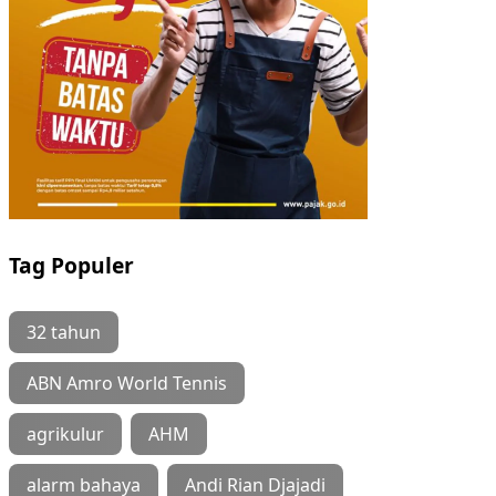
Tag Populer
32 tahun
ABN Amro World Tennis
agrikulur
AHM
alarm bahaya
Andi Rian Djajadi